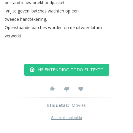
bestand
in
uw
boekhoudpakket
.
'Vrij
te
geven'
batches
wachten
op
een
tweede
handtekening
.
Openstaande
batches
worden
op
de
uitvoerdatum
verwerkt
.
HE ENTENDIDO TODO EL TEXTO
Etiquetas
:
Movies
Sobre el contenido