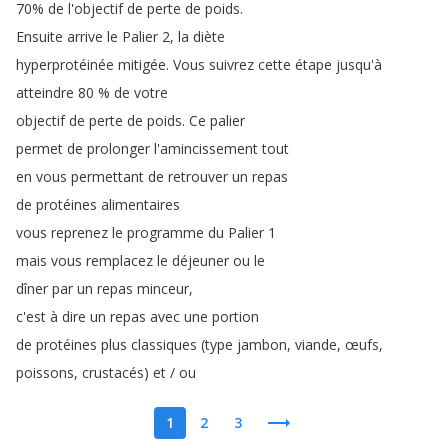
70%
de
l'objectif
de
perte
de
poids
.
Ensuite
arrive
le
Palier
2,
la
diète
hyperprotéinée
mitigée
.
Vous
suivrez
cette
étape
jusqu'à
atteindre
80 %
de
votre
objectif
de
perte
de
poids
.
Ce
palier
permet
de
prolonger
l'amincissement
tout
en
vous
permettant
de
retrouver
un
repas
de
protéines
alimentaires
vous
reprenez
le
programme
du
Palier
1
mais
vous
remplacez
le
déjeuner
ou
le
dîner
par
un
repas
minceur
,
c'est
à
dire
un
repas
avec
une
portion
de
protéines
plus
classiques
(
type
jambon
,
viande
,
œufs
,
poissons
,
crustacés
)
et
/
ou
1
2
3