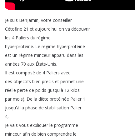
Je
suis
Benjamin
,
votre
conseiller
Cétofine
21
et
aujourd'hui
on
va
découvrir
les
4
Paliers
du
régime
hyperprotéiné
.
Le
régime
hyperprotéiné
est
un
régime
minceur
apparu
dans
les
années
70
aux
États-Unis
.
Il
est
composé
de
4
Paliers
avec
des
objectifs
bien
précis
et
permet
une
réelle
perte
de
poids
(
jusqu'à
12
kilos
par
mois
).
De
la
diète
protéinée
Palier
1
jusqu'à
la
phase
de
stabilisation
Palier
4,
je
vais
vous
expliquer
le
programme
minceur
afin
de
bien
comprendre
le