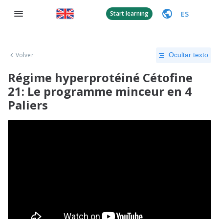
ES
Start learning
Volver
Ocultar texto
Régime hyperprotéiné Cétofine
21: Le programme minceur en 4
Paliers