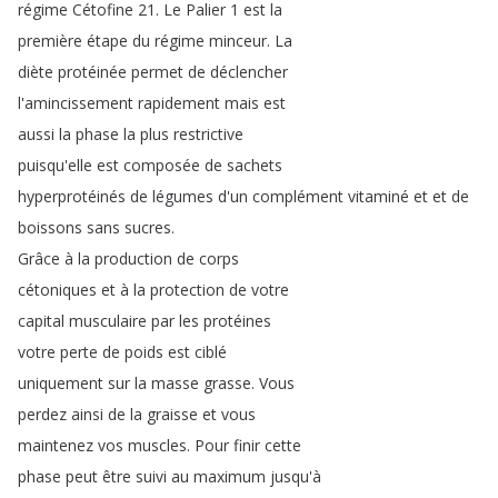
régime
Cétofine
21.
Le
Palier
1
est
la
première
étape
du
régime
minceur
.
La
diète
protéinée
permet
de
déclencher
l'amincissement
rapidement
mais
est
aussi
la
phase
la
plus
restrictive
puisqu'elle
est
composée
de
sachets
hyperprotéinés
de
légumes
d'un
complément
vitaminé
et
et
de
boissons
sans
sucres
.
Grâce
à
la
production
de
corps
cétoniques
et
à
la
protection
de
votre
capital
musculaire
par
les
protéines
votre
perte
de
poids
est
ciblé
uniquement
sur
la
masse
grasse
.
Vous
perdez
ainsi
de
la
graisse
et
vous
maintenez
vos
muscles
.
Pour
finir
cette
phase
peut
être
suivi
au
maximum
jusqu'à