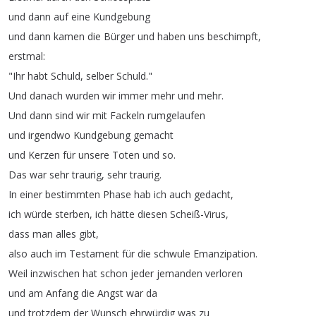
und
dann
auf
eine
Kundgebung
und
dann
kamen
die
Bürger
und
haben
uns
beschimpft
,
erstmal
:
"
Ihr
habt
Schuld
,
selber
Schuld
."
Und
danach
wurden
wir
immer
mehr
und
mehr
.
Und
dann
sind
wir
mit
Fackeln
rumgelaufen
und
irgendwo
Kundgebung
gemacht
und
Kerzen
für
unsere
Toten
und
so
.
Das
war
sehr
traurig
,
sehr
traurig
.
In
einer
bestimmten
Phase
hab
ich
auch
gedacht
,
ich
würde
sterben
,
ich
hätte
diesen
Scheiß-Virus
,
dass
man
alles
gibt
,
also
auch
im
Testament
für
die
schwule
Emanzipation
.
Weil
inzwischen
hat
schon
jeder
jemanden
verloren
und
am
Anfang
die
Angst
war
da
und
trotzdem
der
Wunsch
ehrwürdig
was
zu