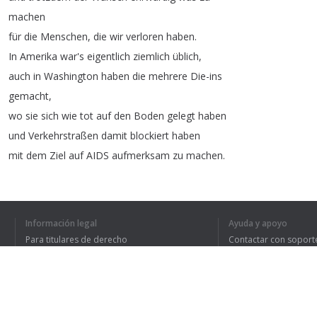
machen
für
die
Menschen
,
die
wir
verloren
haben
.
In
Amerika
war's
eigentlich
ziemlich
üblich
,
auch
in
Washington
haben
die
mehrere
Die-ins
gemacht
,
wo
sie
sich
wie
tot
auf
den
Boden
gelegt
haben
und
Verkehrstraßen
damit
blockiert
haben
mit
dem
Ziel
auf
AIDS
aufmerksam
zu
machen
.
Und
es
gab
auch
Act-Up
Stuttgart
,
da
hab
ich
auch
mitgemacht
und
da
haben
wir
diesen
Die-in
beim
CSD
organisiert
.
Información legal
Ayuda y apoyo
Hat
mich
damals
auch
sehr
berührt
,
Para titulares de derecho
Contactar con soport
dass
doch
sehr
viele
sich
dann
angeschlossen
Política de privacidad
Preguntas frecuentes
Terms of Use
haben
und
sich
da
mit
auf
den
Boden
gelegt
haben
.
Das
fand
ich
sehr
berührend
damals
,
ja
.