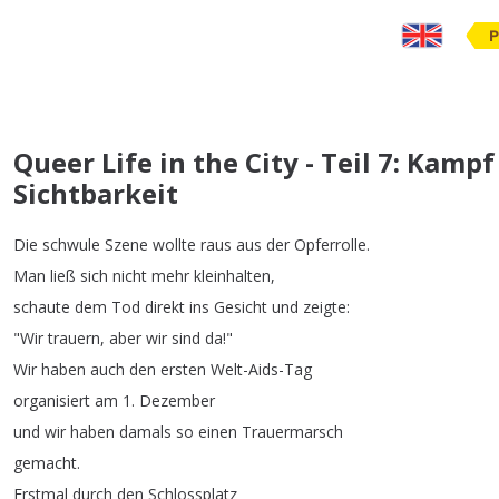
P
Queer Life in the City - Teil 7: Kampf
Sichtbarkeit
Die
schwule
Szene
wollte
raus
aus
der
Opferrolle
.
Man
ließ
sich
nicht
mehr
kleinhalten
,
schaute
dem
Tod
direkt
ins
Gesicht
und
zeigte
:
"
Wir
trauern
,
aber
wir
sind
da
!"
Wir
haben
auch
den
ersten
Welt-Aids-Tag
organisiert
am
1.
Dezember
und
wir
haben
damals
so
einen
Trauermarsch
gemacht
.
Erstmal
durch
den
Schlossplatz