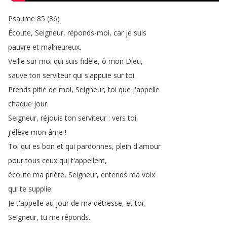
Psaume
85 (86)
Écoute
,
Seigneur
,
réponds-moi
,
car
je
suis
pauvre
et
malheureux
.
Veille
sur
moi
qui
suis
fidèle
,
ô
mon
Dieu
,
sauve
ton
serviteur
qui
s'appuie
sur
toi
.
Prends
pitié
de
moi
,
Seigneur
,
toi
que
j'appelle
chaque
jour
.
Seigneur
,
réjouis
ton
serviteur
:
vers
toi
,
j'élève
mon
âme
!
Toi
qui
es
bon
et
qui
pardonnes
,
plein
d'amour
pour
tous
ceux
qui
t'appellent
,
écoute
ma
prière
,
Seigneur
,
entends
ma
voix
qui
te
supplie
.
Je
t'appelle
au
jour
de
ma
détresse
,
et
toi
,
Seigneur
,
tu
me
réponds
.