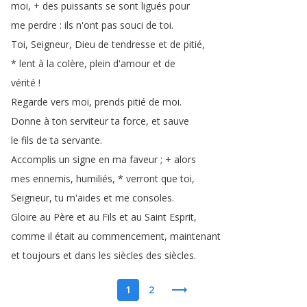
moi
, +
des
puissants
se
sont
ligués
pour
me
perdre
:
ils
n'ont
pas
souci
de
toi
.
Toi
,
Seigneur
,
Dieu
de
tendresse
et
de
pitié
,
*
lent
à
la
colère
,
plein
d'amour
et
de
vérité
!
Regarde
vers
moi
,
prends
pitié
de
moi
.
Donne
à
ton
serviteur
ta
force
,
et
sauve
le
fils
de
ta
servante
.
Accomplis
un
signe
en
ma
faveur
;
+
alors
mes
ennemis
,
humiliés
, *
verront
que
toi
,
Seigneur
,
tu
m'aides
et
me
consoles
.
Gloire
au
Père
et
au
Fils
et
au
Saint
Esprit
,
comme
il
était
au
commencement
,
maintenant
et
toujours
et
dans
les
siècles
des
siècles
.
1
2