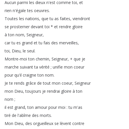
Aucun
parmi
les
dieux
n'est
comme
toi
,
et
rien
n'égale
tes
oeuvres
.
Toutes
les
nations
,
que
tu
as
faites
,
viendront
se
prosterner
devant
toi
*
et
rendre
gloire
à
ton
nom
,
Seigneur
,
car
tu
es
grand
et
tu
fais
des
merveilles
,
toi
,
Dieu
,
le
seul
.
Montre-moi
ton
chemin
,
Seigneur
, +
que
je
marche
suivant
ta
vérité
;
unifie
mon
coeur
pour
qu'il
craigne
ton
nom
.
Je
te
rends
grâce
de
tout
mon
coeur
,
Seigneur
mon
Dieu
,
toujours
je
rendrai
gloire
à
ton
nom
;
il
est
grand
,
ton
amour
pour
moi
:
tu
m'as
tiré
de
l'abîme
des
morts
.
Mon
Dieu
,
des
orgueilleux
se
lèvent
contre