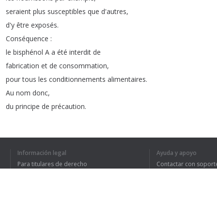
seraient
plus
susceptibles
que
d'autres
,
d'y
être
exposés
.
Conséquence
:
le
bisphénol
A
a
été
interdit
de
fabrication
et
de
consommation
,
pour
tous
les
conditionnements
alimentaires
.
Au
nom
donc
,
du
principe
de
précaution
.
Un
principe
entré
dans
le
droit
français
en
1995,
dans
le
droit
européen
cinq
ans
plus
tard
Información legal
Ayuda y apoyo
et
qui
ne
plaît
pas
à
tout
le
monde
.
Para titulares de derecho
Contactar con soport
Selon
ceux
qui
s'y
opposent
,
Política de privacidad
Preguntas frecuentes
Terms of Use
si
le
principe
de
précaution
avait
été
en
place
à
l'époque
,
on
aurait
jamais
pu
développer
: