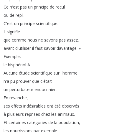
Ce
n'est
pas
un
principe
de
recul
ou
de
repli
.
C'est
un
principe
scientifique
.
Il
signifie
que
comme
nous
ne
savons
pas
assez
,
avant
d'utiliser
il
faut
savoir
davantage
.
»
Exemple
,
le
bisphénol
A
.
Aucune
étude
scientifique
sur
l'homme
n'a
pu
prouver
que
c'était
un
perturbateur
endocrinien
.
En
revanche
,
ses
effets
indésirables
ont
été
observés
à
plusieurs
reprises
chez
les
animaux
.
Et
certaines
catégories
de
la
population
,
les
nourrissons
par
exemple
,