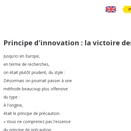
P
Principe d'innovation : la victoire de
Jusqu'ici
en
Europe
,
en
terme
de
recherches
,
on
était
plutôt
prudent
,
du
style
:
Désormais
on
pourrait
passer
à
une
méthode
beaucoup
plus
offensive
du
type
:
À
l'origine
,
était
le
principe
de
précaution
.
«
Vous
ne
comprenez
pas
l'essence
du
principe
de
précaution
.