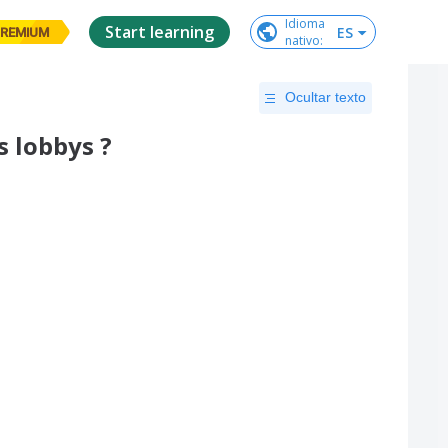
Idioma

Start learning
ES
REMIUM
nativo
:
Ocultar texto
s lobbys ?