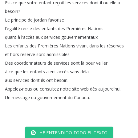
Est-ce
que
votre
enfant
reçoit
les
services
dont
il
ou
elle
a
besoin
?
Le
principe
de
Jordan
favorise
l'égalité
réelle
des
enfants
des
Premières
Nations
quant
à
l'accès
aux
services
gouvernementaux
.
Les
enfants
des
Premières
Nations
vivant
dans
les
réserves
et
hors
réserve
sont
admissibles
.
Des
coordonnateurs
de
services
sont
là
pour
veiller
à
ce
que
les
enfants
aient
accès
sans
délai
aux
services
dont
ils
ont
besoin
.
Appelez-nous
ou
consultez
notre
site
web
dès
aujourd'hui
.
Un
message
du
gouvernement
du
Canada
.
HE ENTENDIDO TODO EL TEXTO