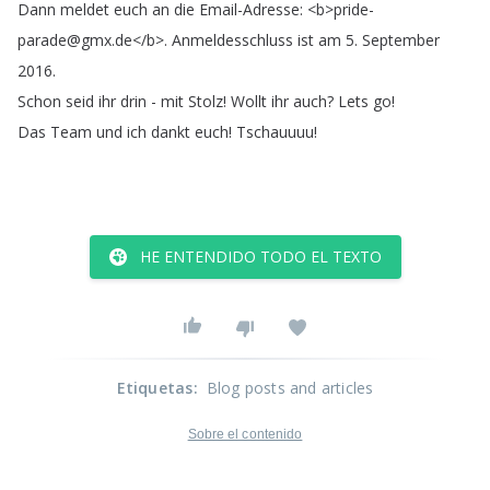
Dann
meldet
euch
an
die
Email-Adresse
: <
b
>
pride-
parade
@
gmx
.
de
</
b
>.
Anmeldesschluss
ist
am
5.
September
2016.
Schon
seid
ihr
drin
-
mit
Stolz
!
Wollt
ihr
auch
?
Lets
go
!
Das
Team
und
ich
dankt
euch
!
Tschauuuu
!
HE ENTENDIDO TODO EL TEXTO
Etiquetas
:
Blog posts and articles
Sobre el contenido