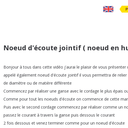
P
Noeud d'écoute jointif ( noeud en hu
Bonjour
à
tous
dans
cette
vidéo
j'aurai
le
plaisir
de
vous
présenter
appelé
également
noeud
d'écoute
jointif
il
vous
permettra
de
relier
de
diamètre
ou
de
matière
différente
Commencez
par
réaliser
une
ganse
avec
le
cordage
le
plus
épais
o
Comme
pour
tout
les
noeuds
d'écoute
on
commence
de
cette
man
Puis
avec
le
second
cordage
commencez
par
réaliser
comme
un
n
passez
le
courant
à
travers
la
ganse
puis
dessous
le
courant
2
fois
dessous
et
venez
terminer
comme
pour
un
noeud
d'écoute