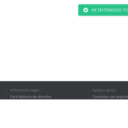
HE ENTENDIDO TO
Información legal
Ayuda y apoyo
Para titulares de derecho
Contactar con soport
Política de privacidad
Preguntas frecuentes
Terms of Use