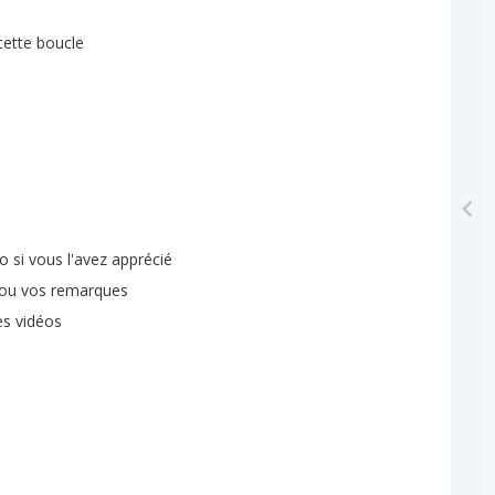
cette
boucle
éo
si
vous
l'avez
apprécié
ou
vos
remarques
es
vidéos