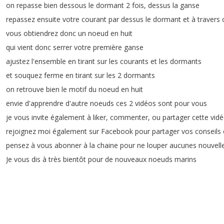
on
repasse
bien
dessous
le
dormant
2
fois
,
dessus
la
ganse
repassez
ensuite
votre
courant
par
dessus
le
dormant
et
à
travers
vous
obtiendrez
donc
un
noeud
en
huit
qui
vient
donc
serrer
votre
première
ganse
ajustez
l'ensemble
en
tirant
sur
les
courants
et
les
dormants
et
souquez
ferme
en
tirant
sur
les
2
dormants
on
retrouve
bien
le
motif
du
noeud
en
huit
envie
d'apprendre
d'autre
noeuds
ces
2
vidéos
sont
pour
vous
je
vous
invite
également
à
liker
,
commenter
,
ou
partager
cette
vid
rejoignez
moi
également
sur
Facebook
pour
partager
vos
conseils
pensez
à
vous
abonner
à
la
chaine
pour
ne
louper
aucunes
nouvell
Je
vous
dis
à
très
bientôt
pour
de
nouveaux
noeuds
marins