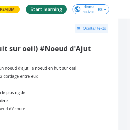
Idioma

Start learning
ES
REMIUM
nativo
:
Ocultar texto
it sur oeil) #Noeud d'Ajut
un
noeud
d'ajut
,
le
noeud
en
huit
sur
oeil
2
cordage
entre
eux
u
le
plus
rigide
ière
oeud
d'écoute