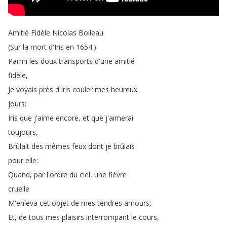
Amitié
Fidèle
Nicolas
Boileau
(
Sur
la
mort
d'Iris
en
1654.)
Parmi
les
doux
transports
d'une
amitié
fidèle
,
Je
voyais
près
d'Iris
couler
mes
heureux
jours
:
Iris
que
j'aime
encore
,
et
que
j'aimerai
toujours
,
Brûlait
des
mêmes
feux
dont
je
brûlais
pour
elle
:
Quand
,
par
l'ordre
du
ciel
,
une
fièvre
cruelle
M'enleva
cet
objet
de
mes
tendres
amours
;
Et
,
de
tous
mes
plaisirs
interrompant
le
cours
,