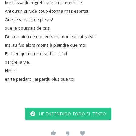
Me
laissa
de
regrets
une
suite
éternelle
.
Ah
!
qu'un
si
rude
coup
étonna
mes
esprits
!
Que
je
versais
de
pleurs
!
que
je
poussais
de
cris
!
De
combien
de
douleurs
ma
douleur
fut
suivie
!
Iris
,
tu
fus
alors
moins
à
plaindre
que
moi
:
Et
,
bien
qu'un
triste
sort
t'ait
fait
perdre
la
vie
,
Hélas
!
en
te
perdant
j'ai
perdu
plus
que
toi
.
HE ENTENDIDO TODO EL TEXTO