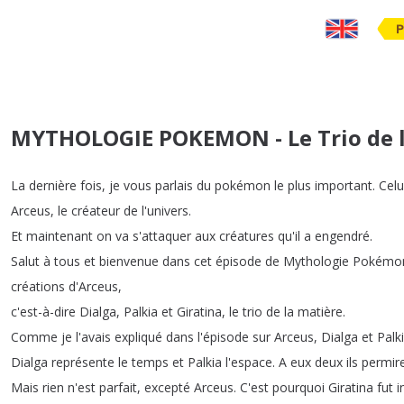
P
MYTHOLOGIE POKEMON - Le Trio de l
La
dernière
fois
,
je
vous
parlais
du
pokémon
le
plus
important
.
Celu
Arceus
,
le
créateur
de
l'univers
.
Et
maintenant
on
va
s'attaquer
aux
créatures
qu'il
a
engendré
.
Salut
à
tous
et
bienvenue
dans
cet
épisode
de
Mythologie
Pokémo
créations
d'Arceus
,
c'est-à-dire
Dialga
,
Palkia
et
Giratina
,
le
trio
de
la
matière
.
Comme
je
l'avais
expliqué
dans
l'épisode
sur
Arceus
,
Dialga
et
Palk
Dialga
représente
le
temps
et
Palkia
l'espace
.
A
eux
deux
ils
permir
Mais
rien
n'est
parfait
,
excepté
Arceus
.
C'est
pourquoi
Giratina
fut
i