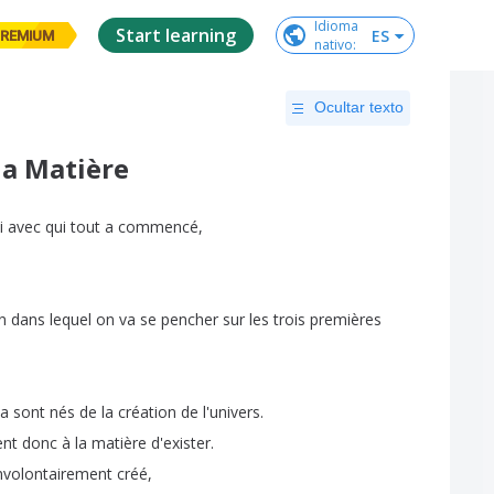
Idioma

Start learning
ES
REMIUM
nativo
:
Ocultar texto
a Matière
i
avec
qui
tout
a
commencé
,
n
dans
lequel
on
va
se
pencher
sur
les
trois
premières
ia
sont
nés
de
la
création
de
l'univers
.
ent
donc
à
la
matière
d'exister
.
nvolontairement
créé
,