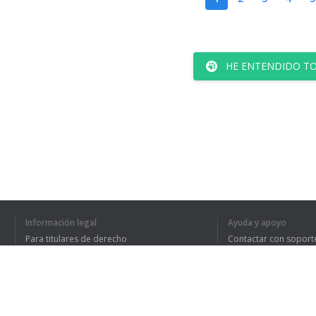
HE ENTENDIDO TO
Información legal
Ayuda y apoyo
Para titulares de derecho
Contactar con soport
Política de privacidad
Preguntas frecuentes
Terms of Use