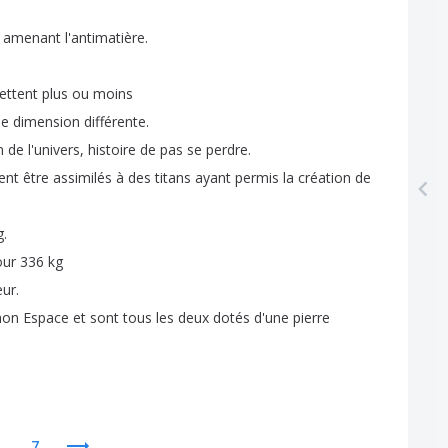
amenant
l'antimatière
.
ettent
plus
ou
moins
ne
dimension
différente
.
n
de
l'univers
,
histoire
de
pas
se
perdre
.
ent
être
assimilés
à
des
titans
ayant
permis
la
création
de
g
.
our
336
kg
eur
.
mon
Espace
et
sont
tous
les
deux
dotés
d'une
pierre
...7