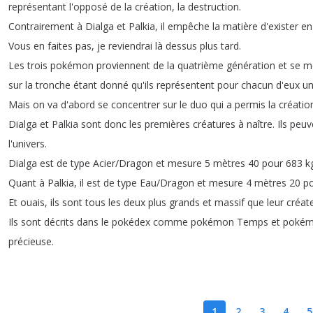
représentant
l'opposé
de
la
création
,
la
destruction
.
Contrairement
à
Dialga
et
Palkia
,
il
empêche
la
matière
d'exister
en
Vous
en
faites
pas
,
je
reviendrai
là
dessus
plus
tard
.
Les
trois
pokémon
proviennent
de
la
quatrième
génération
et
se
m
sur
la
tronche
étant
donné
qu'ils
représentent
pour
chacun
d'eux
u
Mais
on
va
d'abord
se
concentrer
sur
le
duo
qui
a
permis
la
créatio
Dialga
et
Palkia
sont
donc
les
premières
créatures
à
naître
.
Ils
peuv
l'univers
.
Dialga
est
de
type
Acier
/
Dragon
et
mesure
5
mètres
40
pour
683
k
Quant
à
Palkia
,
il
est
de
type
Eau
/
Dragon
et
mesure
4
mètres
20
p
Et
ouais
,
ils
sont
tous
les
deux
plus
grands
et
massif
que
leur
créat
Ils
sont
décrits
dans
le
pokédex
comme
pokémon
Temps
et
poké
précieuse
.
1
2
3
4
5