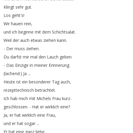
Klingt
sehr
gut
.
Los
geht's
!
Wir
hauen
rein
,
und
ich
beginne
mit
dem
Schichtsalat
.
Weil
der
auch
etwas
ziehen
kann
.
-
Der
muss
ziehen
.
Du
darfst
mir
mal
den
Lauch
geben
.
-
Das
Einzige
in
meiner
Erinnerung
.
(
lachend
:)
Ja
...
Heute
ist
ein
besonderer
Tag
auch
,
rezepttechnisch
betrachtet
.
Ich
hab
mich
mit
Michels
Frau
kurz-
geschlossen
.
-
Hat
er
wirklich
eine
?
Ja
,
er
hat
wirklich
eine
Frau
,
und
er
hat
sogar
...
Er
hat
eine
ganz
liebe
,