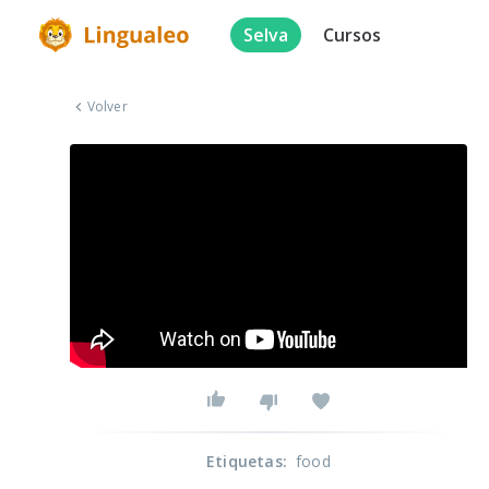
Selva
Cursos
Volver
Etiquetas
:
food