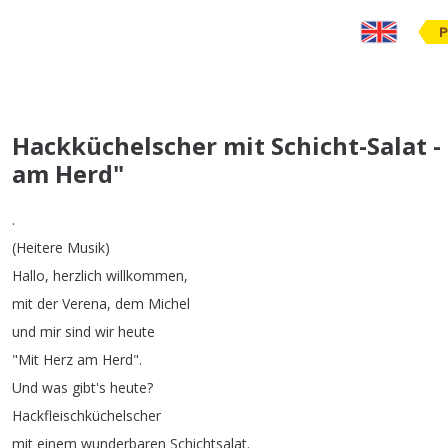
P
Hackküchelscher mit Schicht-Salat -
am Herd"
.
(
Heitere
Musik
)
Hallo
,
herzlich
willkommen
,
mit
der
Verena
,
dem
Michel
und
mir
sind
wir
heute
"
Mit
Herz
am
Herd
".
Und
was
gibt's
heute
?
Hackfleischküchelscher
mit
einem
wunderbaren
Schichtsalat
.