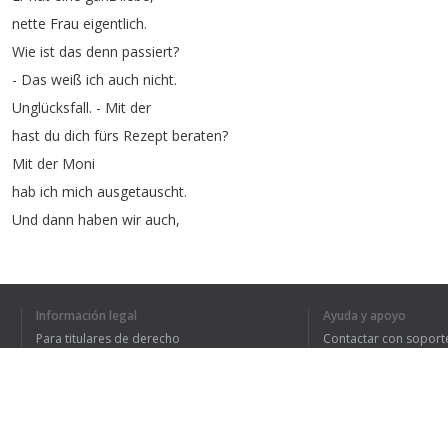
nette
Frau
eigentlich
.
Wie
ist
das
denn
passiert
?
-
Das
weiß
ich
auch
nicht
.
Unglücksfall
.
-
Mit
der
hast
du
dich
fürs
Rezept
beraten
?
Mit
der
Moni
hab
ich
mich
ausgetauscht
.
Und
dann
haben
wir
auch
,
so
ein
bisschen
final
...
ein
schönes
Rezept
gefunden
.
Es
gibt
ja
viele
Arten
von
Información legal
Ayuda y apoyo
Schichtsalaten
,
muss
man
sagen
.
Para titulares de derecho
Contactar con soport
Aber
was
ist
das
für
einer
?
Política de privacidad
Preguntas frecuentes
Terms of Use
Hat
der
einen
Namen
?