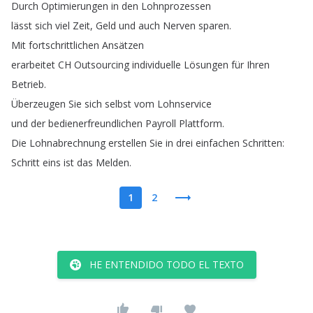
Durch
Optimierungen
in
den
Lohnprozessen
lässt
sich
viel
Zeit
,
Geld
und
auch
Nerven
sparen
.
Mit
fortschrittlichen
Ansätzen
erarbeitet
CH
Outsourcing
individuelle
Lösungen
für
Ihren
Betrieb
.
Überzeugen
Sie
sich
selbst
vom
Lohnservice
und
der
bedienerfreundlichen
Payroll
Plattform
.
Die
Lohnabrechnung
erstellen
Sie
in
drei
einfachen
Schritten
:
Schritt
eins
ist
das
Melden
.
1
2
HE ENTENDIDO TODO EL TEXTO