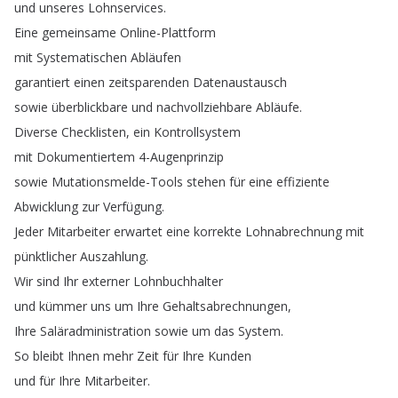
und
unseres
Lohnservices
.
Eine
gemeinsame
Online-Plattform
mit
Systematischen
Abläufen
garantiert
einen
zeitsparenden
Datenaustausch
sowie
überblickbare
und
nachvollziehbare
Abläufe
.
Diverse
Checklisten
,
ein
Kontrollsystem
mit
Dokumentiertem
4-Augenprinzip
sowie
Mutationsmelde-Tools
stehen
für
eine
effiziente
Abwicklung
zur
Verfügung
.
Jeder
Mitarbeiter
erwartet
eine
korrekte
Lohnabrechnung
mit
pünktlicher
Auszahlung
.
Wir
sind
Ihr
externer
Lohnbuchhalter
und
kümmer
uns
um
Ihre
Gehaltsabrechnungen
,
Ihre
Saläradministration
sowie
um
das
System
.
So
bleibt
Ihnen
mehr
Zeit
für
Ihre
Kunden
und
für
Ihre
Mitarbeiter
.