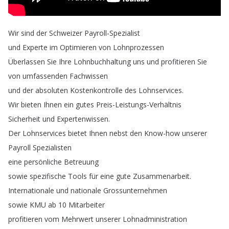
Wir
sind
der
Schweizer
Payroll-Spezialist
und
Experte
im
Optimieren
von
Lohnprozessen
Überlassen
Sie
Ihre
Lohnbuchhaltung
uns
und
profitieren
Sie
von
umfassenden
Fachwissen
und
der
absoluten
Kostenkontrolle
des
Lohnservices
.
Wir
bieten
Ihnen
ein
gutes
Preis-Leistungs-Verhältnis
Sicherheit
und
Expertenwissen
.
Der
Lohnservices
bietet
Ihnen
nebst
den
Know-how
unserer
Payroll
Spezialisten
eine
persönliche
Betreuung
sowie
spezifische
Tools
für
eine
gute
Zusammenarbeit
.
Internationale
und
nationale
Grossunternehmen
sowie
KMU
ab
10
Mitarbeiter
profitieren
vom
Mehrwert
unserer
Lohnadministration