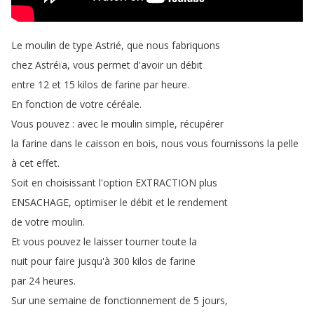
Le
moulin
de
type
Astrié
,
que
nous
fabriquons
chez
Astréïa
,
vous
permet
d'avoir
un
débit
entre
12
et
15
kilos
de
farine
par
heure
.
En
fonction
de
votre
céréale
.
Vous
pouvez
:
avec
le
moulin
simple
,
récupérer
la
farine
dans
le
caisson
en
bois
,
nous
vous
fournissons
la
pelle
à
cet
effet
.
Soit
en
choisissant
l'option
EXTRACTION
plus
ENSACHAGE
,
optimiser
le
débit
et
le
rendement
de
votre
moulin
.
Et
vous
pouvez
le
laisser
tourner
toute
la
nuit
pour
faire
jusqu'à
300
kilos
de
farine
par
24
heures
.
Sur
une
semaine
de
fonctionnement
de
5
jours
,