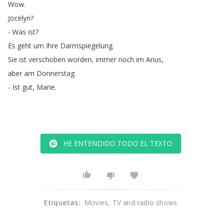
Wow
.
Jocelyn
?
-
Was
ist
?
Es
geht
um
Ihre
Darmspiegelung
.
Sie
ist
verschoben
worden
,
immer
noch
im
Anus
,
aber
am
Donnerstag
.
-
Ist
gut
,
Marie
.
HE ENTENDIDO TODO EL TEXTO
Etiquetas
:
Movies
, TV and radio shows