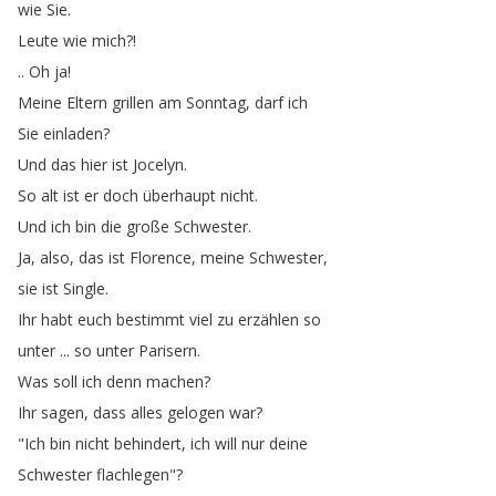
wie
Sie
.
Leute
wie
mich
?!
..
Oh
ja
!
Meine
Eltern
grillen
am
Sonntag
,
darf
ich
Sie
einladen
?
Und
das
hier
ist
Jocelyn
.
So
alt
ist
er
doch
überhaupt
nicht
.
Und
ich
bin
die
große
Schwester
.
Ja
,
also
,
das
ist
Florence
,
meine
Schwester
,
sie
ist
Single
.
Ihr
habt
euch
bestimmt
viel
zu
erzählen
so
unter
...
so
unter
Parisern
.
Was
soll
ich
denn
machen
?
Ihr
sagen
,
dass
alles
gelogen
war
?
"
Ich
bin
nicht
behindert
,
ich
will
nur
deine
Schwester
flachlegen
"?