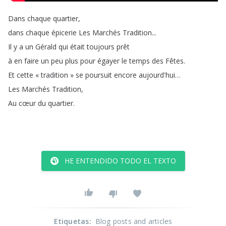
Dans
chaque
quartier
,
dans
chaque
épicerie
Les
Marchés
Tradition
...
Il
y
a
un
Gérald
qui
était
toujours
prêt
à
en
faire
un
peu
plus
pour
égayer
le
temps
des
Fêtes
.
Et
cette
«
tradition
»
se
poursuit
encore
aujourd'hui
…
Les
Marchés
Tradition
,
Au
cœur
du
quartier
.
HE ENTENDIDO TODO EL TEXTO
Etiquetas
:
Blog posts and articles