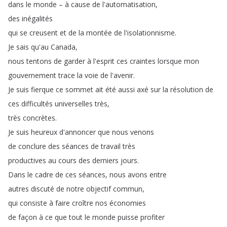
dans
le
monde
–
à
cause
de
l'automatisation
,
des
inégalités
qui
se
creusent
et
de
la
montée
de
l'isolationnisme
.
Je
sais
qu'au
Canada
,
nous
tentons
de
garder
à
l'esprit
ces
craintes
lorsque
mon
gouvernement
trace
la
voie
de
l'avenir
.
Je
suis
fierque
ce
sommet
ait
été
aussi
axé
sur
la
résolution
de
ces
difficultés
universelles
très
,
très
concrètes
.
Je
suis
heureux
d'annoncer
que
nous
venons
de
conclure
des
séances
de
travail
très
productives
au
cours
des
derniers
jours
.
Dans
le
cadre
de
ces
séances
,
nous
avons
entre
autres
discuté
de
notre
objectif
commun
,
qui
consiste
à
faire
croître
nos
économies
de
façon
à
ce
que
tout
le
monde
puisse
profiter