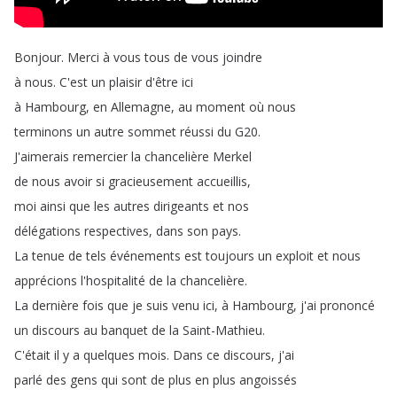
Bonjour
.
Merci
à
vous
tous
de
vous
joindre
à
nous
.
C'est
un
plaisir
d'être
ici
à
Hambourg
,
en
Allemagne
,
au
moment
où
nous
terminons
un
autre
sommet
réussi
du
G20.
J'aimerais
remercier
la
chancelière
Merkel
de
nous
avoir
si
gracieusement
accueillis
,
moi
ainsi
que
les
autres
dirigeants
et
nos
délégations
respectives
,
dans
son
pays
.
La
tenue
de
tels
événements
est
toujours
un
exploit
et
nous
apprécions
l'hospitalité
de
la
chancelière
.
La
dernière
fois
que
je
suis
venu
ici
,
à
Hambourg
,
j'ai
prononcé
un
discours
au
banquet
de
la
Saint-Mathieu
.
C'était
il
y
a
quelques
mois
.
Dans
ce
discours
,
j'ai
parlé
des
gens
qui
sont
de
plus
en
plus
angoissés