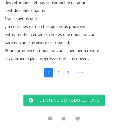
des
retombées
et
pas
seulement
le
un
pour
cent
des
mieux
nantis
.
Nous
savons
qu'il
y
a
certaines
démarches
que
nous
pouvons
entreprendre
,
certaines
choses
que
nous
pouvons
faire
en
vue
d'atteindre
cet
objectif
.
Pour
commencer
,
nous
pouvons
chercher
à
rendre
le
commerce
plus
progressiste
et
plus
ouvert
.
1
2
3
HE ENTENDIDO TODO EL TEXTO