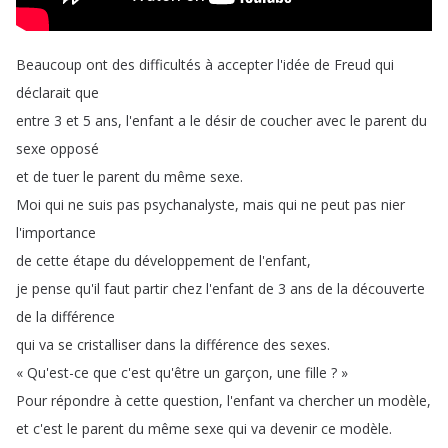
Beaucoup
ont
des
difficultés
à
accepter
l'idée
de
Freud
qui
déclarait
que
entre
3
et
5
ans
,
l'enfant
a
le
désir
de
coucher
avec
le
parent
du
sexe
opposé
et
de
tuer
le
parent
du
même
sexe
.
Moi
qui
ne
suis
pas
psychanalyste
,
mais
qui
ne
peut
pas
nier
l'importance
de
cette
étape
du
développement
de
l'enfant
,
je
pense
qu'il
faut
partir
chez
l'enfant
de
3
ans
de
la
découverte
de
la
différence
qui
va
se
cristalliser
dans
la
différence
des
sexes
.
«
Qu'est-ce
que
c'est
qu'être
un
garçon
,
une
fille
?
»
Pour
répondre
à
cette
question
,
l'enfant
va
chercher
un
modèle
,
et
c'est
le
parent
du
même
sexe
qui
va
devenir
ce
modèle
.