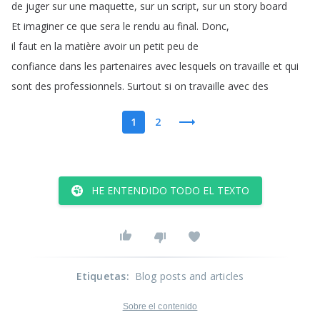
de
juger
sur
une
maquette
,
sur
un
script
,
sur
un
story
board
Et
imaginer
ce
que
sera
le
rendu
au
final
.
Donc
,
il
faut
en
la
matière
avoir
un
petit
peu
de
confiance
dans
les
partenaires
avec
lesquels
on
travaille
et
qui
sont
des
professionnels
.
Surtout
si
on
travaille
avec
des
1
2
HE ENTENDIDO TODO EL TEXTO
Etiquetas
:
Blog posts and articles
Sobre el contenido