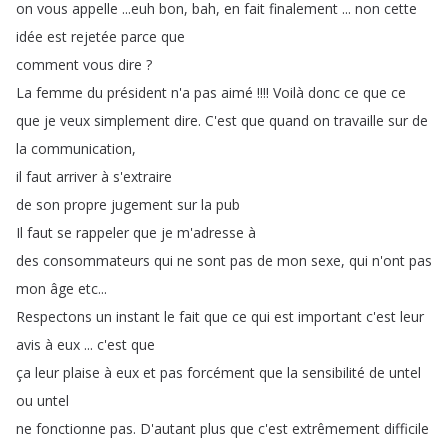
on
vous
appelle
...
euh
bon
,
bah
,
en
fait
finalement
...
non
cette
idée
est
rejetée
parce
que
comment
vous
dire
?
La
femme
du
président
n'a
pas
aimé
!!!!
Voilà
donc
ce
que
ce
que
je
veux
simplement
dire
.
C'est
que
quand
on
travaille
sur
de
la
communication
,
il
faut
arriver
à
s'extraire
de
son
propre
jugement
sur
la
pub
Il
faut
se
rappeler
que
je
m'adresse
à
des
consommateurs
qui
ne
sont
pas
de
mon
sexe
,
qui
n'ont
pas
mon
âge
etc
...
Respectons
un
instant
le
fait
que
ce
qui
est
important
c'est
leur
avis
à
eux
...
c'est
que
ça
leur
plaise
à
eux
et
pas
forcément
que
la
sensibilité
de
untel
ou
untel
ne
fonctionne
pas
.
D'autant
plus
que
c'est
extrêmement
difficile