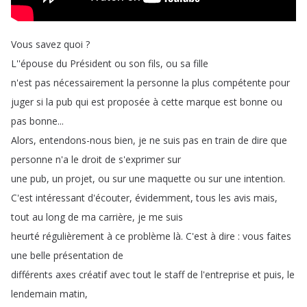
Vous
savez
quoi
?
L''épouse
du
Président
ou
son
fils
,
ou
sa
fille
n'est
pas
nécessairement
la
personne
la
plus
compétente
pour
juger
si
la
pub
qui
est
proposée
à
cette
marque
est
bonne
ou
pas
bonne
...
Alors
,
entendons-nous
bien
,
je
ne
suis
pas
en
train
de
dire
que
personne
n'a
le
droit
de
s'exprimer
sur
une
pub
,
un
projet
,
ou
sur
une
maquette
ou
sur
une
intention
.
C'est
intéressant
d'écouter
,
évidemment
,
tous
les
avis
mais
,
tout
au
long
de
ma
carrière
,
je
me
suis
heurté
régulièrement
à
ce
problème
là
.
C'est
à
dire
:
vous
faites
une
belle
présentation
de
différents
axes
créatif
avec
tout
le
staff
de
l'entreprise
et
puis
,
le
lendemain
matin
,