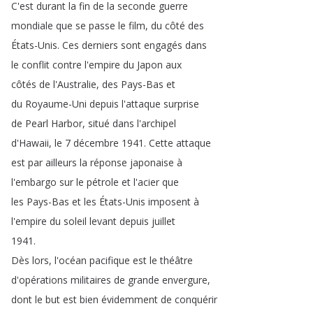
C'est
durant
la
fin
de
la
seconde
guerre
mondiale
que
se
passe
le
film
,
du
côté
des
États-Unis
.
Ces
derniers
sont
engagés
dans
le
conflit
contre
l'empire
du
Japon
aux
côtés
de
l'Australie
,
des
Pays-Bas
et
du
Royaume-Uni
depuis
l'attaque
surprise
de
Pearl
Harbor
,
situé
dans
l'archipel
d'Hawaii
,
le
7
décembre
1941.
Cette
attaque
est
par
ailleurs
la
réponse
japonaise
à
l'embargo
sur
le
pétrole
et
l'acier
que
les
Pays-Bas
et
les
États-Unis
imposent
à
l'empire
du
soleil
levant
depuis
juillet
1941.
Dès
lors
,
l'océan
pacifique
est
le
théâtre
d'opérations
militaires
de
grande
envergure
,
dont
le
but
est
bien
évidemment
de
conquérir