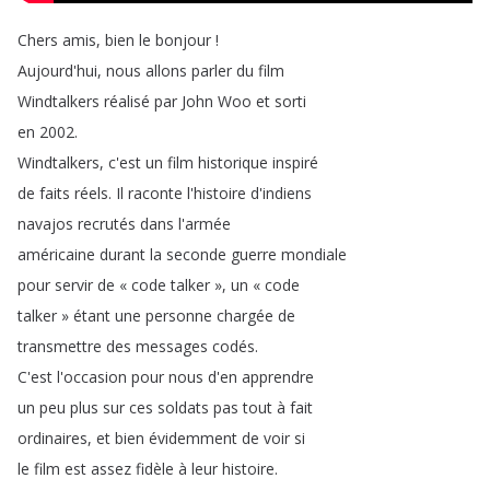
Chers
amis
,
bien
le
bonjour
!
Aujourd'hui
,
nous
allons
parler
du
film
Windtalkers
réalisé
par
John
Woo
et
sorti
en
2002.
Windtalkers
,
c'est
un
film
historique
inspiré
de
faits
réels
.
Il
raconte
l'histoire
d'indiens
navajos
recrutés
dans
l'armée
américaine
durant
la
seconde
guerre
mondiale
pour
servir
de
«
code
talker
»
,
un
«
code
talker
»
étant
une
personne
chargée
de
transmettre
des
messages
codés
.
C'est
l'occasion
pour
nous
d'en
apprendre
un
peu
plus
sur
ces
soldats
pas
tout
à
fait
ordinaires
,
et
bien
évidemment
de
voir
si
le
film
est
assez
fidèle
à
leur
histoire
.