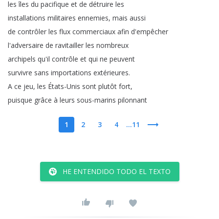
les
îles
du
pacifique
et
de
détruire
les
installations
militaires
ennemies
,
mais
aussi
de
contrôler
les
flux
commerciaux
afin
d'empêcher
l'adversaire
de
ravitailler
les
nombreux
archipels
qu'il
contrôle
et
qui
ne
peuvent
survivre
sans
importations
extérieures
.
A
ce
jeu
,
les
États-Unis
sont
plutôt
fort
,
puisque
grâce
à
leurs
sous-marins
pilonnant
1
2
3
4
...11
HE ENTENDIDO TODO EL TEXTO