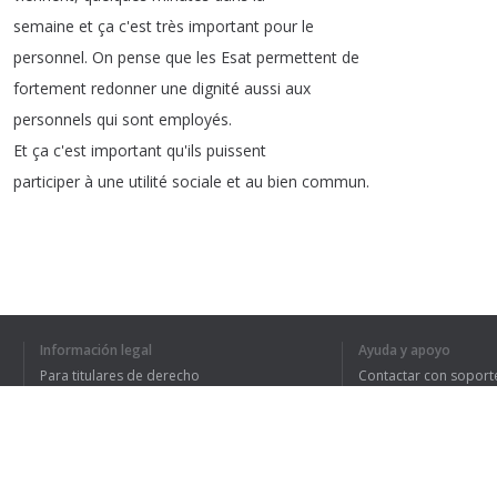
semaine
et
ça
c'est
très
important
pour
le
personnel
.
On
pense
que
les
Esat
permettent
de
fortement
redonner
une
dignité
aussi
aux
personnels
qui
sont
employés
.
Et
ça
c'est
important
qu'ils
puissent
participer
à
une
utilité
sociale
et
au
bien
commun
.
Información legal
Ayuda y apoyo
HE ENTENDIDO TO
Para titulares de derecho
Contactar con soport
Política de privacidad
Preguntas frecuentes
Terms of Use