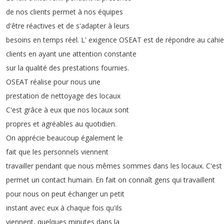
de
nos
clients
permet
à
nos
équipes
d'être
réactives
et
de
s'adapter
à
leurs
besoins
en
temps
réel
.
L'
exigence
OSEAT
est
de
répondre
au
cahie
clients
en
ayant
une
attention
constante
sur
la
qualité
des
prestations
fournies
.
OSEAT
réalise
pour
nous
une
prestation
de
nettoyage
des
locaux
C'est
grâce
à
eux
que
nos
locaux
sont
propres
et
agréables
au
quotidien
.
On
apprécie
beaucoup
également
le
fait
que
les
personnels
viennent
travailler
pendant
que
nous
mêmes
sommes
dans
les
locaux
.
C'est
permet
un
contact
humain
.
En
fait
on
connaît
gens
qui
travaillent
pour
nous
on
peut
échanger
un
petit
instant
avec
eux
à
chaque
fois
qu'ils
viennent
,
quelques
minutes
dans
la