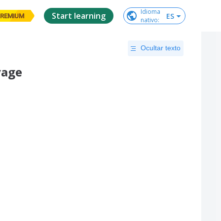
Idioma

Start learning
ES
REMIUM
nativo
:
Ocultar texto
yage