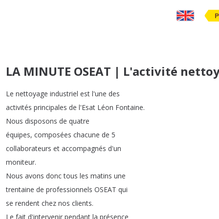
P
LA MINUTE OSEAT | L'activité netto
Le
nettoyage
industriel
est
l'une
des
activités
principales
de
l'Esat
Léon
Fontaine
.
Nous
disposons
de
quatre
équipes
,
composées
chacune
de
5
collaborateurs
et
accompagnés
d'un
moniteur
.
Nous
avons
donc
tous
les
matins
une
trentaine
de
professionnels
OSEAT
qui
se
rendent
chez
nos
clients
.
Le
fait
d'intervenir
pendant
la
présence