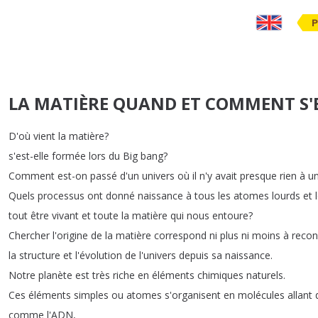
P
LA MATIÈRE QUAND ET COMMENT S'E
D'où
vient
la
matière
?
s'est-elle
formée
lors
du
Big
bang
?
Comment
est-on
passé
d'un
univers
où
il
n'y
avait
presque
rien
à
u
Quels
processus
ont
donné
naissance
à
tous
les
atomes
lourds
et
tout
être
vivant
et
toute
la
matière
qui
nous
entoure
?
Chercher
l'origine
de
la
matière
correspond
ni
plus
ni
moins
à
recon
la
structure
et
l'évolution
de
l'univers
depuis
sa
naissance
.
Notre
planète
est
très
riche
en
éléments
chimiques
naturels
.
Ces
éléments
simples
ou
atomes
s'organisent
en
molécules
allant
comme
l'ADN
,