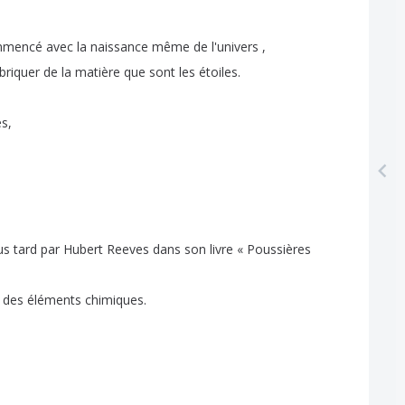
mmencé
avec
la
naissance
même
de
l'univers
,
briquer
de
la
matière
que
sont
les
étoiles
.
es
,
us
tard
par
Hubert
Reeves
dans
son
livre
« Poussières
des
éléments
chimiques
.