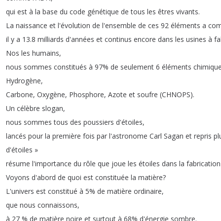
qui
est
à
la
base
du
code
génétique
de
tous
les
êtres
vivants
.
La
naissance
et
l'évolution
de
l'ensemble
de
ces
92
éléments
a
co
il
y
a
13.8
milliards
d'années
et
continus
encore
dans
les
usines
à
fa
Nos
les
humains
,
nous
sommes
constitués
à
97%
de
seulement
6
éléments
chimiqu
Hydrogène
,
Carbone
,
Oxygène
,
Phosphore
,
Azote
et
soufre
(
CHNOPS
).
Un
célèbre
slogan
,
nous
sommes
tous
des
poussiers
d'étoiles
,
lancés
pour
la
première
fois
par
l'astronome
Carl
Sagan
et
repris
pl
d'étoiles »
résume
l'importance
du
rôle
que
joue
les
étoiles
dans
la
fabrication
Voyons
d'abord
de
quoi
est
constituée
la
matière
?
L'univers
est
constitué
à
5%
de
matière
ordinaire
,
que
nous
connaissons
,
à
27 %
de
matière
noire
et
surtout
à
68%
d'énergie
sombre
.