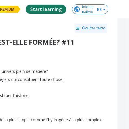
Idioma

Start learning
ES
REMIUM
nativo
:
Ocultar texto
ST-ELLE FORMÉE? #11
n
univers
plein
de
matière
?
légers
qui
constituent
toute
chose
,
stituer
l'histoire
,
de
la
plus
simple
comme
l'hydrogène
à
la
plus
complexe