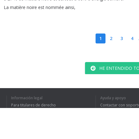
La
matière
noire
est
nommée
ainsi
,
1
2
3
4
HE ENTENDIDO TO
Información legal
Ayuda y apoyo
Para titulares de derecho
Contactar con soport
Política de privacidad
Preguntas frecuentes
Terms of Use