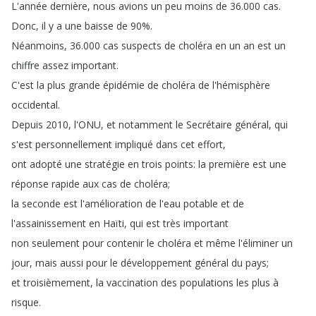
L'année
dernière
,
nous
avions
un
peu
moins
de
36.000
cas
.
Donc
,
il
y
a
une
baisse
de
90%.
Néanmoins
, 36.000
cas
suspects
de
choléra
en
un
an
est
un
chiffre
assez
important
.
C'est
la
plus
grande
épidémie
de
choléra
de
l'hémisphère
occidental
.
Depuis
2010,
l'ONU
,
et
notamment
le
Secrétaire
général
,
qui
s'est
personnellement
impliqué
dans
cet
effort
,
ont
adopté
une
stratégie
en
trois
points
:
la
première
est
une
réponse
rapide
aux
cas
de
choléra
;
la
seconde
est
l'amélioration
de
l'eau
potable
et
de
l'assainissement
en
Haïti
,
qui
est
très
important
non
seulement
pour
contenir
le
choléra
et
même
l'éliminer
un
jour
,
mais
aussi
pour
le
développement
général
du
pays
;
et
troisièmement
,
la
vaccination
des
populations
les
plus
à
risque
.