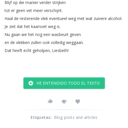
Blijf
op
die
manier
verder
strijken
tot
er
geen
vet
meer
verschijnt
.
Haal
de
resterende
vlek
eventueel
weg
met
wat
zuivere
alcohol
.
Je
ziet
dat
het
kaarsvet
weg
is
.
Nu
gaan
we
het
nog
een
wasbeurt
geven
en
de
vlekken
zullen
ook
volledig
weggaan
.
Dat
heeft
echt
geholpen
,
Liesbeth
!
HE ENTENDIDO TODO EL TEXTO
Etiquetas
:
Blog posts and articles