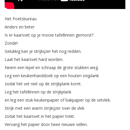
Het
Poetsbureau
Anders
en
beter
Is
er
kaarsvet
op
je
mooie
tafellinnen
gemorst
?
Zonde
!
Gelukkig
kan
je
strijkijzer
het
nog
redden
.
Laat
het
kaarsvet
hard
worden
.
Neem
een
lepel
en
schraap
de
grote
stukken
weg
.
Leg
een
keukenhanddoek
op
een
houten
snijplank
zodat
het
vet
niet
op
de
strijkplank
komt
.
Leg
het
tafellinnen
op
de
strijkplank
en
leg
een
stuk
keukenpapier
of
bakpapier
op
de
vetvlek
.
Strijk
met
een
warm
strijkijzer
over
de
vlek
zodat
het
kaarsvet
in
het
papier
trekt
.
Vervang
het
papier
door
twee
nieuwe
vellen
.