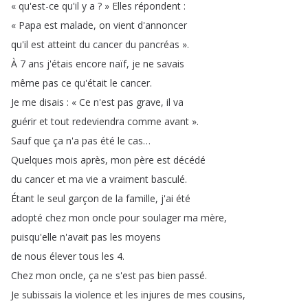
«
qu'est-ce
qu'il
y
a
?
»
Elles
répondent
:
«
Papa
est
malade
,
on
vient
d'annoncer
qu'il
est
atteint
du
cancer
du
pancréas
»
.
À
7
ans
j'étais
encore
naïf
,
je
ne
savais
même
pas
ce
qu'était
le
cancer
.
Je
me
disais
:
«
Ce
n'est
pas
grave
,
il
va
guérir
et
tout
redeviendra
comme
avant
»
.
Sauf
que
ça
n'a
pas
été
le
cas
…
Quelques
mois
après
,
mon
père
est
décédé
du
cancer
et
ma
vie
a
vraiment
basculé
.
Étant
le
seul
garçon
de
la
famille
,
j'ai
été
adopté
chez
mon
oncle
pour
soulager
ma
mère
,
puisqu'elle
n'avait
pas
les
moyens
de
nous
élever
tous
les
4.
Chez
mon
oncle
,
ça
ne
s'est
pas
bien
passé
.
Je
subissais
la
violence
et
les
injures
de
mes
cousins
,