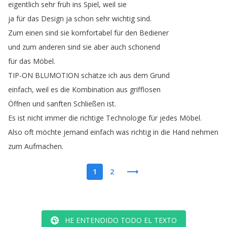
eigentlich
sehr
früh
ins
Spiel
,
weil
sie
ja
für
das
Design
ja
schon
sehr
wichtig
sind
.
Zum
einen
sind
sie
komfortabel
für
den
Bediener
und
zum
anderen
sind
sie
aber
auch
schonend
für
das
Möbel
.
TIP-ON
BLUMOTION
schätze
ich
aus
dem
Grund
einfach
,
weil
es
die
Kombination
aus
grifflosen
Öffnen
und
sanften
Schließen
ist
.
Es
ist
nicht
immer
die
richtige
Technologie
für
jedes
Möbel
.
Also
oft
möchte
jemand
einfach
was
richtig
in
die
Hand
nehmen
zum
Aufmachen
.
1
2
HE ENTENDIDO TODO EL TEXTO