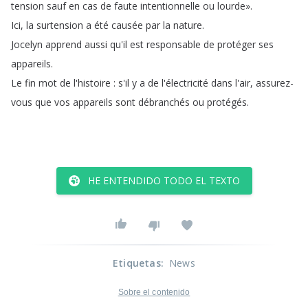
tension
sauf
en
cas
de
faute
intentionnelle
ou
lourde»
.
Ici
,
la
surtension
a
été
causée
par
la
nature
.
Jocelyn
apprend
aussi
qu'il
est
responsable
de
protéger
ses
appareils
.
Le
fin
mot
de
l'histoire
:
s'il
y
a
de
l'électricité
dans
l'air
,
assurez-
vous
que
vos
appareils
sont
débranchés
ou
protégés
.
HE ENTENDIDO TODO EL TEXTO
Etiquetas
:
News
Sobre el contenido