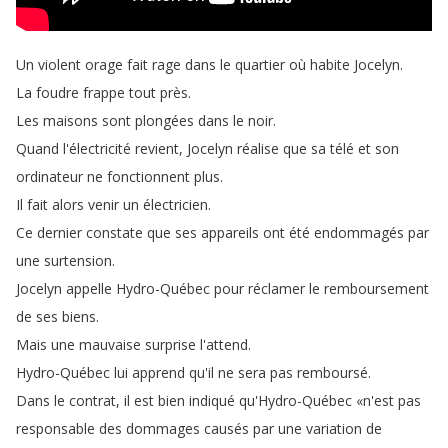
Un
violent
orage
fait
rage
dans
le
quartier
où
habite
Jocelyn
.
La
foudre
frappe
tout
près
.
Les
maisons
sont
plongées
dans
le
noir
.
Quand
l'électricité
revient
,
Jocelyn
réalise
que
sa
télé
et
son
ordinateur
ne
fonctionnent
plus
.
Il
fait
alors
venir
un
électricien
.
Ce
dernier
constate
que
ses
appareils
ont
été
endommagés
par
une
surtension
.
Jocelyn
appelle
Hydro-Québec
pour
réclamer
le
remboursement
de
ses
biens
.
Mais
une
mauvaise
surprise
l'attend
.
Hydro-Québec
lui
apprend
qu'il
ne
sera
pas
remboursé
.
Dans
le
contrat
,
il
est
bien
indiqué
qu'Hydro-Québec
«n'est
pas
responsable
des
dommages
causés
par
une
variation
de