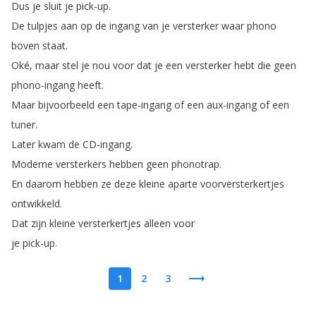
Dus
je
sluit
je
pick-up
.
De
tulpjes
aan
op
de
ingang
van
je
versterker
waar
phono
boven
staat
.
Oké
,
maar
stel
je
nou
voor
dat
je
een
versterker
hebt
die
geen
phono-ingang
heeft
.
Maar
bijvoorbeeld
een
tape-ingang
of
een
aux-ingang
of
een
tuner
.
Later
kwam
de
CD-ingang
.
Moderne
versterkers
hebben
geen
phonotrap
.
En
daarom
hebben
ze
deze
kleine
aparte
voorversterkertjes
ontwikkeld
.
Dat
zijn
kleine
versterkertjes
alleen
voor
je
pick-up
.
1
2
3