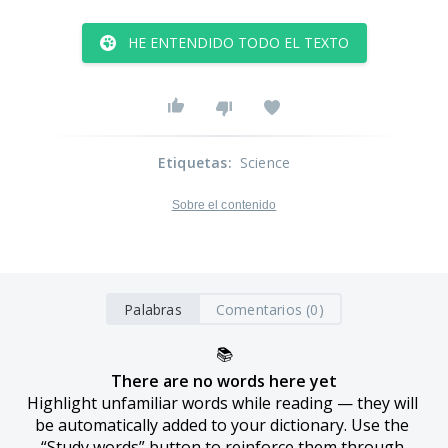
HE ENTENDIDO TODO EL TEXTO
Etiquetas
:
Science
Sobre el contenido
Palabras
Comentarios (0)
📚
There are no words here yet
Highlight unfamiliar words while reading — they will 
be automatically added to your dictionary. Use the 
“Study words” button to reinforce them through 