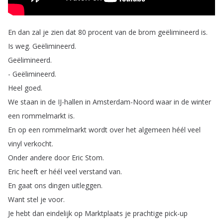
En
dan
zal
je
zien
dat
80
procent
van
de
brom
geëlimineerd
is
.
Is
weg
.
Geëlimineerd
.
Geëlimineerd
.
-
Geëlimineerd
.
Heel
goed
.
We
staan
in
de
IJ-hallen
in
Amsterdam-Noord
waar
in
de
winter
een
rommelmarkt
is
.
En
op
een
rommelmarkt
wordt
over
het
algemeen
héél
veel
vinyl
verkocht
.
Onder
andere
door
Eric
Stom
.
Eric
heeft
er
héél
veel
verstand
van
.
En
gaat
ons
dingen
uitleggen
.
Want
stel
je
voor
.
Je
hebt
dan
eindelijk
op
Marktplaats
je
prachtige
pick-up