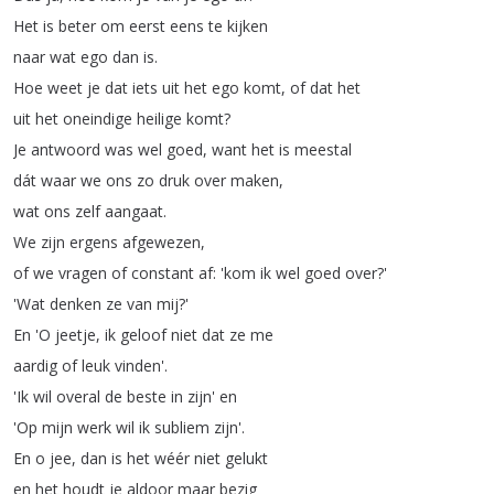
Het
is
beter
om
eerst
eens
te
kijken
naar
wat
ego
dan
is
.
Hoe
weet
je
dat
iets
uit
het
ego
komt
,
of
dat
het
uit
het
oneindige
heilige
komt
?
Je
antwoord
was
wel
goed
,
want
het
is
meestal
dát
waar
we
ons
zo
druk
over
maken
,
wat
ons
zelf
aangaat
.
We
zijn
ergens
afgewezen
,
of
we
vragen
of
constant
af
: 'kom
ik
wel
goed
over
?'
'Wat
denken
ze
van
mij
?'
En
'O
jeetje
,
ik
geloof
niet
dat
ze
me
aardig
of
leuk
vinden'.
'Ik
wil
overal
de
beste
in
zijn'
en
'Op
mijn
werk
wil
ik
subliem
zijn'.
En
o
jee
,
dan
is
het
wéér
niet
gelukt
en
het
houdt
je
aldoor
maar
bezig