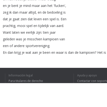
en
je
bent
je
mind
maar
aan
het
'fucken',
zeg
ik
dan
maar
altijd
,
en
de
bedoeling
is
dat
je
gaat
zien
dat
leven
een
spel
is
.
Een
prachtig
,
mooi
spel
en
tijdelijk
van
aard
.
Want
laten
we
eerlijk
zijn
:
tien
jaar
geleden
was
je
misschien
kampioen
van
een
of
andere
sportvereniging
.
En
dan
krijg
je
wat
aan
je
been
en
waar
is
dan
de
kampioen
?
Het
is
Maar
zo
gaat
het
eigenlijk
met
alle
dingen
.
Je
was
het
kleine
kindje
,
je
groeide
op
tot
een
volwassene
en
daarin
gebeurden
Información legal
Ayuda y apoyo
allerlei
dingen
,
maar
je
gaat
het
Para titulares de derecho
Contactar con soport
allemaal
vasthouden
.
Política de privacidad
Preguntas frecuentes
Terms of Use
Alles
gaat
resoneren
in
je
mind
en
je
houdt
het
vast
en
dat
maakt
dat
je
op
het
laatst
gaat
geloven
dat
je
dat