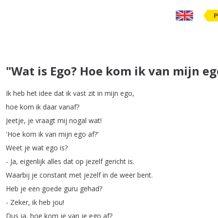
P
"Wat is Ego? Hoe kom ik van mijn eg
Ik
heb
het
idee
dat
ik
vast
zit
in
mijn
ego
,
hoe
kom
ik
daar
vanaf
?
Jeetje
,
je
vraagt
mij
nogal
wat
!
'Hoe
kom
ik
van
mijn
ego
af
?'
Weet
je
wat
ego
is
?
-
Ja
,
eigenlijk
alles
dat
op
jezelf
gericht
is
.
Waarbij
je
constant
met
jezelf
in
de
weer
bent
.
Heb
je
een
goede
guru
gehad
?
-
Zeker
,
ik
heb
jou
!
Dus
ja
,
hoe
kom
je
van
je
ego
af
?