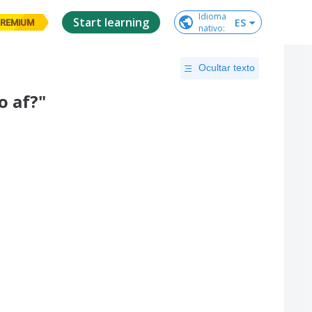
Idioma

Start learning
ES
REMIUM
nativo
:
Ocultar texto
o af?"