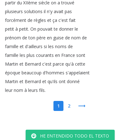
partir
du
XIIème
siècle
on
a
trouvé
plusieurs
solutions
il
n'y
avait
pas
forcément
de
règles
et
ça
c'est
fait
petit
à
petit
.
On
pouvait
te
donner
le
prénom
de
ton
père
en
guise
de
nom
de
famille
et
d'ailleurs
si
les
noms
de
famille
les
plus
courants
en
France
sont
Martin
et
Bernard
c'est
parce
qu'à
cette
époque
beaucoup
d'hommes
s'appelaient
Martin
et
Bernard
et
qu'ils
ont
donné
leur
nom
à
leurs
fils
.
1
2
HE ENTENDIDO TODO EL TEXTO