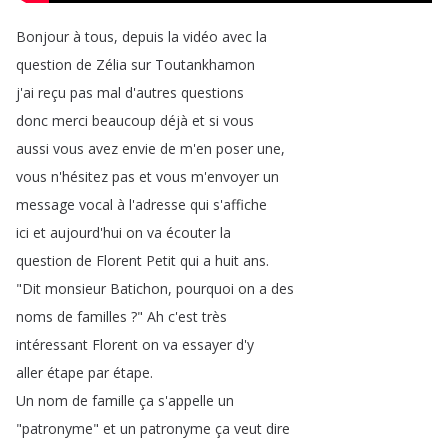
Bonjour
à
tous
,
depuis
la
vidéo
avec
la
question
de
Zélia
sur
Toutankhamon
j'ai
reçu
pas
mal
d'autres
questions
donc
merci
beaucoup
déjà
et
si
vous
aussi
vous
avez
envie
de
m'en
poser
une
,
vous
n'hésitez
pas
et
vous
m'envoyer
un
message
vocal
à
l'adresse
qui
s'affiche
ici
et
aujourd'hui
on
va
écouter
la
question
de
Florent
Petit
qui
a
huit
ans
.
"
Dit
monsieur
Batichon
,
pourquoi
on
a
des
noms
de
familles
?
"
Ah
c'est
très
intéressant
Florent
on
va
essayer
d'y
aller
étape
par
étape
.
Un
nom
de
famille
ça
s'appelle
un
"
patronyme
"
et
un
patronyme
ça
veut
dire