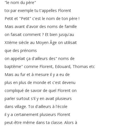
"
le
nom
du
père
"
toi
par
exemple
tu
t'appelles
Florent
Petit
et
"
Petit
"
c'est
le
nom
de
ton
père
!
Mais
avant
d'avoir
des
noms
de
famille
on
faisait
comment
?
Et
bien
jusqu'au
XIIème
siècle
au
Moyen
Âge
on
utilisait
que
des
prénoms
on
appelait
ça
d'ailleurs
des
"
noms
de
baptême
"
comme
Florent
,
Edouard
,
Thomas
etc
Mais
au
fur
et
à
mesure
il
y
a
eu
de
plus
en
plus
de
monde
et
c'est
devenu
compliqué
de
savoir
de
quel
Florent
on
parler
surtout
s'il
y
en
avait
plusieurs
dans
village
.
Toi
d'ailleurs
à
l'école
il
y
a
certainement
plusieurs
Florent
peut-être
même
dans
ta
classe
.
Alors
à