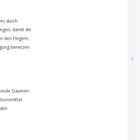
es
durch
ngen
,
damit
die
en
den
Fingern
,
gung
benetzen
.
beide
Daumen
tionsmittel
.
nden