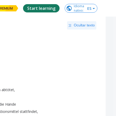
Idioma

Start learning
ES
REMIUM
nativo
:
Ocultar texto
h
abtötet
,
die
Hände
tionsmittel
stattfindet
,