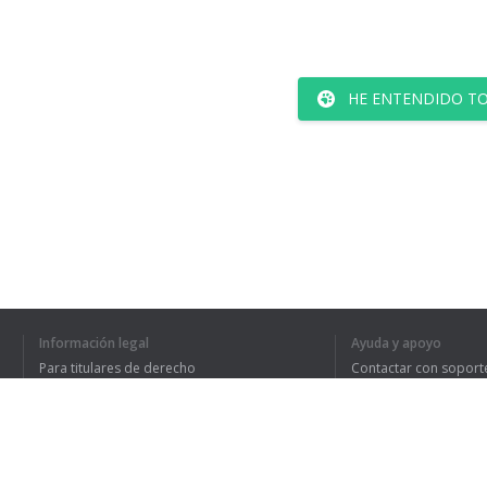
HE ENTENDIDO TO
Información legal
Ayuda y apoyo
Para titulares de derecho
Contactar con soport
Política de privacidad
Preguntas frecuentes
Terms of Use