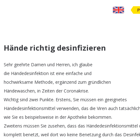
P
Hände richtig desinfizieren
Sehr
geehrte
Damen
und
Herren
,
ich
glaube
die
Händedesinfektion
ist
eine
einfache
und
hochwirksame
Methode
,
ergänzend
zum
gründlichen
Händewaschen
,
in
Zeiten
der
Coronakrise
.
Wichtig
sind
zwei
Punkte
.
Erstens
,
Sie
müssen
ein
geeignetes
Händedesinfektionsmittel
verwenden
,
das
die
Viren
auch
tatsächlic
wie
Sie
es
beispielsweise
in
der
Apotheke
bekommen
.
Zweitens
müssen
Sie
zusehen
,
dass
das
Händedesinfektionsmittel
komplett
benetzt
,
weil
dort
wo
keine
Benetzung
durch
das
Desinfek