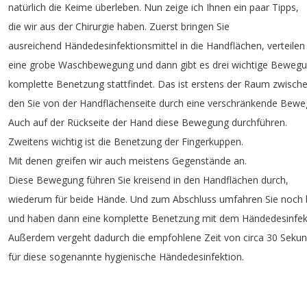
natürlich
die
Keime
überleben
.
Nun
zeige
ich
Ihnen
ein
paar
Tipps
,
die
wir
aus
der
Chirurgie
haben
.
Zuerst
bringen
Sie
ausreichend
Händedesinfektionsmittel
in
die
Handflächen
,
verteilen
eine
grobe
Waschbewegung
und
dann
gibt
es
drei
wichtige
Bewegu
komplette
Benetzung
stattfindet
.
Das
ist
erstens
der
Raum
zwisch
den
Sie
von
der
Handflächenseite
durch
eine
verschränkende
Bewe
Auch
auf
der
Rückseite
der
Hand
diese
Bewegung
durchführen
.
Zweitens
wichtig
ist
die
Benetzung
der
Fingerkuppen
.
Mit
denen
greifen
wir
auch
meistens
Gegenstände
an
.
Diese
Bewegung
führen
Sie
kreisend
in
den
Handflächen
durch
,
wiederum
für
beide
Hände
.
Und
zum
Abschluss
umfahren
Sie
noch
und
haben
dann
eine
komplette
Benetzung
mit
dem
Händedesinfek
Außerdem
vergeht
dadurch
die
empfohlene
Zeit
von
circa
30
Seku
für
diese
sogenannte
hygienische
Händedesinfektion
.