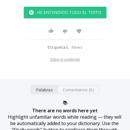
HE ENTENDIDO TODO EL TEXTO
Etiquetas
:
News
Sobre el contenido
Palabras
Comentarios (0)
📚
There are no words here yet
Highlight unfamiliar words while reading — they will 
be automatically added to your dictionary. Use the 
“Study words” button to reinforce them through 