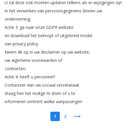
U
zal
deze
ook
moeten
updaten
telkens
als
er
wijzigingen
zijn
in
het
verwerken
van
persoonsgegevens
binnen
uw
onderneming
.
Actie
3:
ga
naar
onze
GDPR
website
en
download
het
beknopt
of
uitgebreid
model
van
privacy
policy
.
Neem
dit
op
in
uw
disclaimer
op
uw
website
,
uw
algemene
voorwaarden
of
contracten
.
Actie
4:
heeft
u
personeel
?
Contacteer
dan
uw
sociaal
secretariaat
.
Vraag
hen
het
nodige
te
doen
of
u
te
informeren
omtrent
welke
aanpassingen
1
2