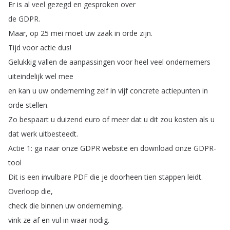
Er
is
al
veel
gezegd
en
gesproken
over
de
GDPR
.
Maar
,
op
25
mei
moet
uw
zaak
in
orde
zijn
.
Tijd
voor
actie
dus
!
Gelukkig
vallen
de
aanpassingen
voor
heel
veel
ondernemers
uiteindelijk
wel
mee
en
kan
u
uw
onderneming
zelf
in
vijf
concrete
actiepunten
in
orde
stellen
.
Zo
bespaart
u
duizend
euro
of
meer
dat
u
dit
zou
kosten
als
u
dat
werk
uitbesteedt
.
Actie
1:
ga
naar
onze
GDPR
website
en
download
onze
GDPR-
tool
Dit
is
een
invulbare
PDF
die
je
doorheen
tien
stappen
leidt
.
Overloop
die
,
check
die
binnen
uw
onderneming
,
vink
ze
af
en
vul
in
waar
nodig
.