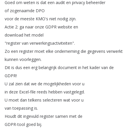
Goed
om
weten
is
dat
een
audit
en
privacy
beheerder
of
zogenaamde
DPO
voor
de
meeste
KMO's
niet
nodig
zijn
.
Actie
2:
ga
naar
onze
GDPR
website
en
download
het
model
"
register
van
verwerkingsactiviteiten
".
Zo
een
register
moet
elke
onderneming
die
gegevens
verwerkt
kunnen
voorleggen
.
Dit
is
dus
een
erg
belangrijk
document
in
het
kader
van
de
GDPR
!
U
zal
zien
dat
we
de
mogelijkheden
voor
u
in
deze
Excel-file
reeds
hebben
vastgelegd
.
U
moet
dan
telkens
selecteren
wat
voor
u
van
toepassing
is
.
Houdt
dit
ingevuld
register
samen
met
de
GDPR-tool
goed
bij
.