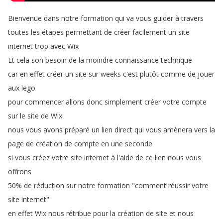
Bienvenue
dans
notre
formation
qui
va
vous
guider
à
travers
toutes
les
étapes
permettant
de
créer
facilement
un
site
internet
trop
avec
Wix
Et
cela
son
besoin
de
la
moindre
connaissance
technique
car
en
effet
créer
un
site
sur
weeks
c'est
plutôt
comme
de
jouer
aux
lego
pour
commencer
allons
donc
simplement
créer
votre
compte
sur
le
site
de
Wix
nous
vous
avons
préparé
un
lien
direct
qui
vous
amènera
vers
la
page
de
création
de
compte
en
une
seconde
si
vous
créez
votre
site
internet
à
l'aide
de
ce
lien
nous
vous
offrons
50%
de
réduction
sur
notre
formation
"
comment
réussir
votre
site
internet
"
en
effet
Wix
nous
rétribue
pour
la
création
de
site
et
nous