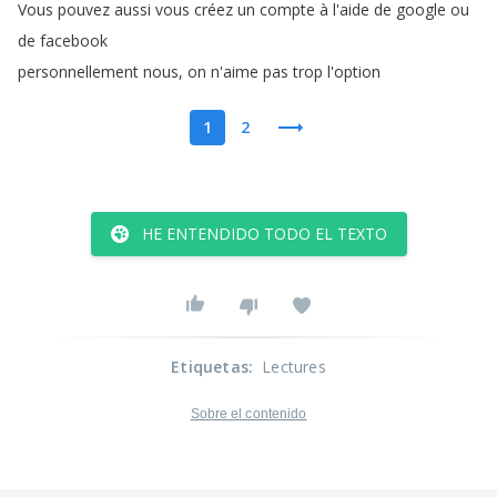
Vous
pouvez
aussi
vous
créez
un
compte
à
l'aide
de
google
ou
de
facebook
personnellement
nous
,
on
n'aime
pas
trop
l'option
1
2
HE ENTENDIDO TODO EL TEXTO
Etiquetas
:
Lectures
Sobre el contenido