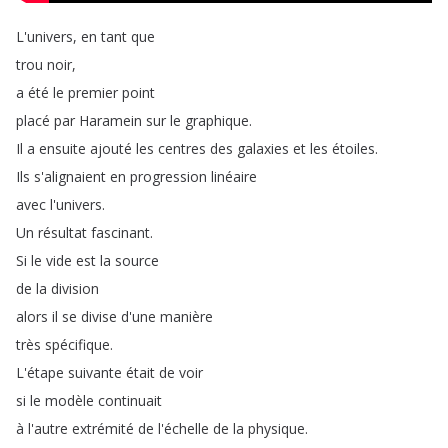
L'univers
,
en
tant
que
trou
noir
,
a
été
le
premier
point
placé
par
Haramein
sur
le
graphique
.
Il
a
ensuite
ajouté
les
centres
des
galaxies
et
les
étoiles
.
Ils
s'alignaient
en
progression
linéaire
avec
l'univers
.
Un
résultat
fascinant
.
Si
le
vide
est
la
source
de
la
division
alors
il
se
divise
d'une
manière
très
spécifique
.
L'étape
suivante
était
de
voir
si
le
modèle
continuait
à
l'autre
extrémité
de
l'échelle
de
la
physique
.