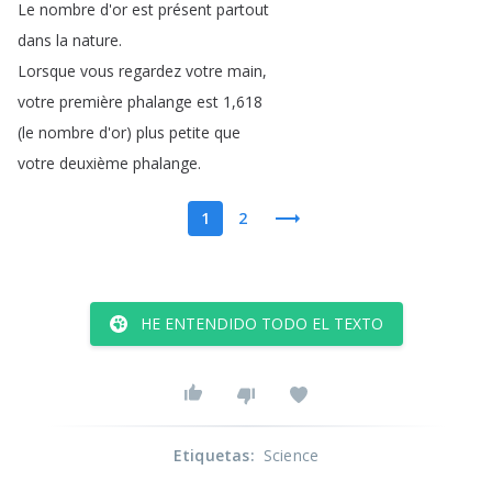
Le
nombre
d'or
est
présent
partout
dans
la
nature
.
Lorsque
vous
regardez
votre
main
,
votre
première
phalange
est
1,618
(
le
nombre
d'or
)
plus
petite
que
votre
deuxième
phalange
.
1
2
HE ENTENDIDO TODO EL TEXTO
Etiquetas
:
Science