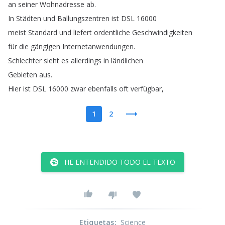
an
seiner
Wohnadresse
ab
.
In
Städten
und
Ballungszentren
ist
DSL
16000
meist
Standard
und
liefert
ordentliche
Geschwindigkeiten
für
die
gängigen
Internetanwendungen
.
Schlechter
sieht
es
allerdings
in
ländlichen
Gebieten
aus
.
Hier
ist
DSL
16000
zwar
ebenfalls
oft
verfügbar
,
1
2
HE ENTENDIDO TODO EL TEXTO
Etiquetas
:
Science