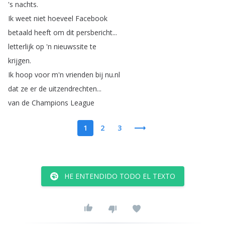
's
nachts
.
Ik
weet
niet
hoeveel
Facebook
betaald
heeft
om
dit
persbericht
...
letterlijk
op
'n
nieuwssite
te
krijgen
.
Ik
hoop
voor
m'n
vrienden
bij
nu
.
nl
dat
ze
er
de
uitzendrechten
...
van
de
Champions
League
1
2
3
HE ENTENDIDO TODO EL TEXTO