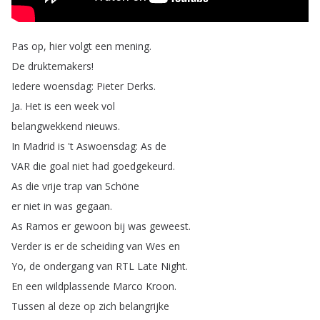
Pas
op
,
hier
volgt
een
mening
.
De
druktemakers
!
Iedere
woensdag
:
Pieter
Derks
.
Ja
.
Het
is
een
week
vol
belangwekkend
nieuws
.
In
Madrid
is
't
Aswoensdag
:
As
de
VAR
die
goal
niet
had
goedgekeurd
.
As
die
vrije
trap
van
Schöne
er
niet
in
was
gegaan
.
As
Ramos
er
gewoon
bij
was
geweest
.
Verder
is
er
de
scheiding
van
Wes
en
Yo
,
de
ondergang
van
RTL
Late
Night
.
En
een
wildplassende
Marco
Kroon
.
Tussen
al
deze
op
zich
belangrijke