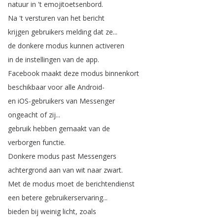
natuur
in
't
emojitoetsenbord
.
Na
't
versturen
van
het
bericht
krijgen
gebruikers
melding
dat
ze
...
de
donkere
modus
kunnen
activeren
in
de
instellingen
van
de
app
.
Facebook
maakt
deze
modus
binnenkort
beschikbaar
voor
alle
Android-
en
iOS-gebruikers
van
Messenger
ongeacht
of
zij
...
gebruik
hebben
gemaakt
van
de
verborgen
functie
.
Donkere
modus
past
Messengers
achtergrond
aan
van
wit
naar
zwart
.
Met
de
modus
moet
de
berichtendienst
een
betere
gebruikerservaring
...
bieden
bij
weinig
licht
,
zoals