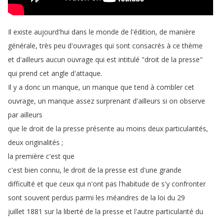
Il
existe
aujourd'hui
dans
le
monde
de
l'édition
,
de
manière
générale
,
très
peu
d'ouvrages
qui
sont
consacrés
à
ce
thème
et
d'ailleurs
aucun
ouvrage
qui
est
intitulé
"
droit
de
la
presse
"
qui
prend
cet
angle
d'attaque
.
Il
y
a
donc
un
manque
,
un
manque
que
tend
à
combler
cet
ouvrage
,
un
manque
assez
surprenant
d'ailleurs
si
on
observe
par
ailleurs
que
le
droit
de
la
presse
présente
au
moins
deux
particularités
,
deux
originalités
;
la
première
c'est
que
c'est
bien
connu
,
le
droit
de
la
presse
est
d'une
grande
difficulté
et
que
ceux
qui
n'ont
pas
l'habitude
de
s'y
confronter
sont
souvent
perdus
parmi
les
méandres
de
la
loi
du
29
juillet
1881
sur
la
liberté
de
la
presse
et
l'autre
particularité
du