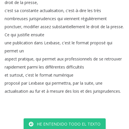
droit
de
la
presse
,
c'est
sa
constante
actualisation
,
c'est-à-dire
les
très
nombreuses
jurisprudences
qui
viennent
régulièrement
ponctuer
,
modifier
assez
substantiellement
le
droit
de
la
presse
.
Ce
qui
justifie
ensuite
une
publication
dans
Lexbase
,
c'est
le
format
proposé
qui
permet
un
aspect
pratique
,
qui
permet
aux
professionnels
de
se
retrouver
rapidement
parmi
les
différentes
difficultés
et
surtout
,
c'est
le
format
numérique
proposé
par
Lexbase
qui
permettra
,
par
la
suite
,
une
actualisation
au
fur
et
à
mesure
des
lois
et
des
jurisprudences
.
HE ENTENDIDO TODO EL TEXTO