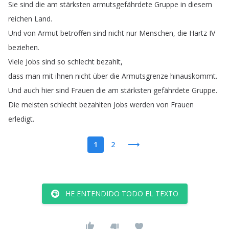
Sie
sind
die
am
stärksten
armutsgefährdete
Gruppe
in
diesem
reichen
Land
.
Und
von
Armut
betroffen
sind
nicht
nur
Menschen
,
die
Hartz
IV
beziehen
.
Viele
Jobs
sind
so
schlecht
bezahlt
,
dass
man
mit
ihnen
nicht
über
die
Armutsgrenze
hinauskommt
.
Und
auch
hier
sind
Frauen
die
am
stärksten
gefährdete
Gruppe
.
Die
meisten
schlecht
bezahlten
Jobs
werden
von
Frauen
erledigt
.
1
2
HE ENTENDIDO TODO EL TEXTO