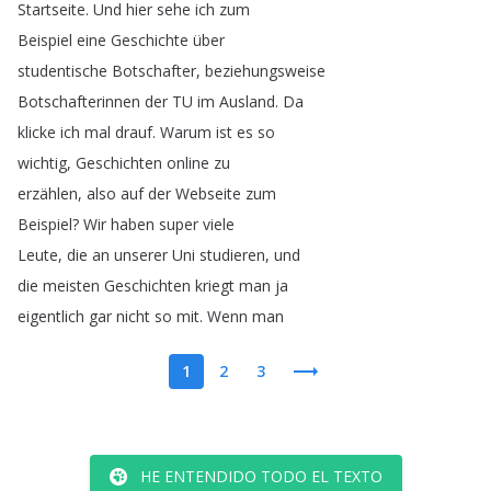
Startseite
.
Und
hier
sehe
ich
zum
Beispiel
eine
Geschichte
über
studentische
Botschafter
,
beziehungsweise
Botschafterinnen
der
TU
im
Ausland
.
Da
klicke
ich
mal
drauf
.
Warum
ist
es
so
wichtig
,
Geschichten
online
zu
erzählen
,
also
auf
der
Webseite
zum
Beispiel
?
Wir
haben
super
viele
Leute
,
die
an
unserer
Uni
studieren
,
und
die
meisten
Geschichten
kriegt
man
ja
eigentlich
gar
nicht
so
mit
.
Wenn
man
1
2
3
HE ENTENDIDO TODO EL TEXTO