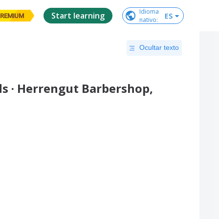
Idioma

Start learning
ES
REMIUM
nativo
:
Ocultar texto
s · Herrengut Barbershop,