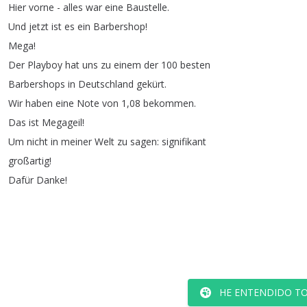
Hier
vorne
-
alles
war
eine
Baustelle
.
Und
jetzt
ist
es
ein
Barbershop
!
Mega
!
Der
Playboy
hat
uns
zu
einem
der
100
besten
Barbershops
in
Deutschland
gekürt
.
Wir
haben
eine
Note
von
1,08
bekommen
.
Das
ist
Megageil
!
Um
nicht
in
meiner
Welt
zu
sagen
:
signifikant
großartig
!
Dafür
Danke
!
HE ENTENDIDO TO