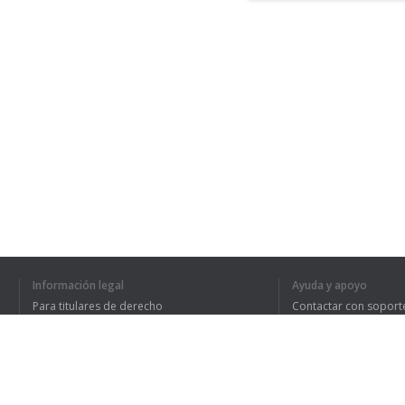
Información legal
Ayuda y apoyo
Para titulares de derecho
Contactar con soport
Política de privacidad
Preguntas frecuentes
Terms of Use