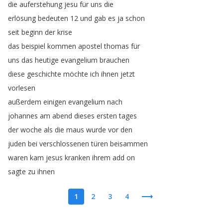
die
auferstehung
jesu
für
uns
die
erlösung
bedeuten
12
und
gab
es
ja
schon
seit
beginn
der
krise
das
beispiel
kommen
apostel
thomas
für
uns
das
heutige
evangelium
brauchen
diese
geschichte
möchte
ich
ihnen
jetzt
vorlesen
außerdem
einigen
evangelium
nach
johannes
am
abend
dieses
ersten
tages
der
woche
als
die
maus
wurde
vor
den
juden
bei
verschlossenen
türen
beisammen
waren
kam
jesus
kranken
ihrem
add
on
sagte
zu
ihnen
1
2
3
4