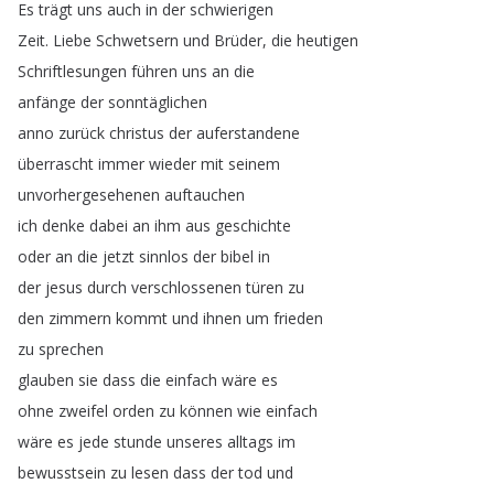
Es
trägt
uns
auch
in
der
schwierigen
Zeit
.
Liebe
Schwetsern
und
Brüder
,
die
heutigen
Schriftlesungen
führen
uns
an
die
anfänge
der
sonntäglichen
anno
zurück
christus
der
auferstandene
überrascht
immer
wieder
mit
seinem
unvorhergesehenen
auftauchen
ich
denke
dabei
an
ihm
aus
geschichte
oder
an
die
jetzt
sinnlos
der
bibel
in
der
jesus
durch
verschlossenen
türen
zu
den
zimmern
kommt
und
ihnen
um
frieden
zu
sprechen
glauben
sie
dass
die
einfach
wäre
es
ohne
zweifel
orden
zu
können
wie
einfach
wäre
es
jede
stunde
unseres
alltags
im
bewusstsein
zu
lesen
dass
der
tod
und