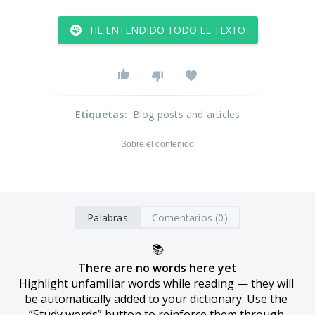
HE ENTENDIDO TODO EL TEXTO
Etiquetas
:
Blog posts and articles
Sobre el contenido
Palabras
Comentarios (0)
📚
There are no words here yet
Highlight unfamiliar words while reading — they will 
be automatically added to your dictionary. Use the 
“Study words” button to reinforce them through 