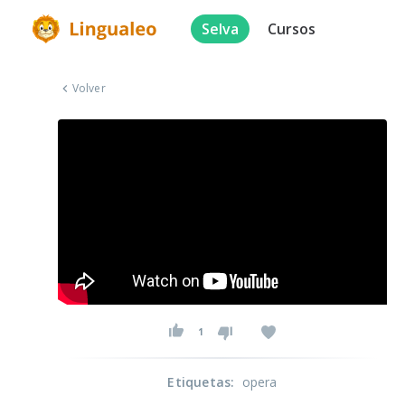
Selva
Cursos
Volver
1
Etiquetas
:
opera