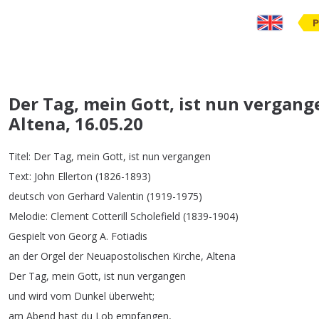
P
Der Tag, mein Gott, ist nun vergang
Altena, 16.05.20
Titel
:
Der
Tag
,
mein
Gott
,
ist
nun
vergangen
Text
:
John
Ellerton
(1826-1893)
deutsch
von
Gerhard
Valentin
(1919-1975)
Melodie
:
Clement
Cotterill
Scholefield
(1839-1904)
Gespielt
von
Georg
A
.
Fotiadis
an
der
Orgel
der
Neuapostolischen
Kirche
,
Altena
Der
Tag
,
mein
Gott
,
ist
nun
vergangen
und
wird
vom
Dunkel
überweht
;
am
Abend
hast
du
Lob
empfangen
,