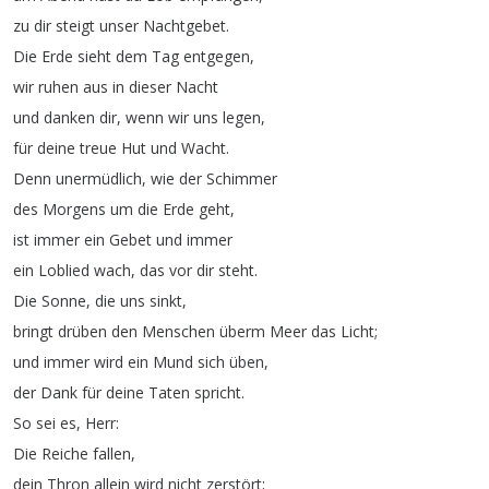
zu
dir
steigt
unser
Nachtgebet
.
Die
Erde
sieht
dem
Tag
entgegen
,
wir
ruhen
aus
in
dieser
Nacht
und
danken
dir
,
wenn
wir
uns
legen
,
für
deine
treue
Hut
und
Wacht
.
Denn
unermüdlich
,
wie
der
Schimmer
des
Morgens
um
die
Erde
geht
,
ist
immer
ein
Gebet
und
immer
ein
Loblied
wach
,
das
vor
dir
steht
.
Die
Sonne
,
die
uns
sinkt
,
bringt
drüben
den
Menschen
überm
Meer
das
Licht
;
und
immer
wird
ein
Mund
sich
üben
,
der
Dank
für
deine
Taten
spricht
.
So
sei
es
,
Herr
:
Die
Reiche
fallen
,
dein
Thron
allein
wird
nicht
zerstört
;