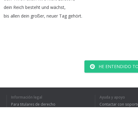
dein
Reich
besteht
und
wächst
,
bis
allen
dein
großer
,
neuer
Tag
gehört
.
HE ENTENDIDO TO
Información legal
Ayuda y apoyo
Para titulares de derecho
Contactar con soport
Política de privacidad
Preguntas frecuentes
Terms of Use