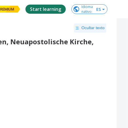
Idioma

Start learning
ES
REMIUM
nativo
:
Ocultar texto
en, Neuapostolische Kirche,