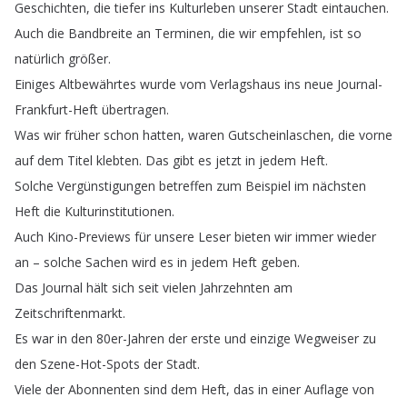
Geschichten
,
die
tiefer
ins
Kulturleben
unserer
Stadt
eintauchen
.
Auch
die
Bandbreite
an
Terminen
,
die
wir
empfehlen
,
ist
so
natürlich
größer
.
Einiges
Altbewährtes
wurde
vom
Verlagshaus
ins
neue
Journal-
Frankfurt-Heft
übertragen
.
Was
wir
früher
schon
hatten
,
waren
Gutscheinlaschen
,
die
vorne
auf
dem
Titel
klebten
.
Das
gibt
es
jetzt
in
jedem
Heft
.
Solche
Vergünstigungen
betreffen
zum
Beispiel
im
nächsten
Heft
die
Kulturinstitutionen
.
Auch
Kino-Previews
für
unsere
Leser
bieten
wir
immer
wieder
an
–
solche
Sachen
wird
es
in
jedem
Heft
geben
.
Das
Journal
hält
sich
seit
vielen
Jahrzehnten
am
Zeitschriftenmarkt
.
Es
war
in
den
80er-Jahren
der
erste
und
einzige
Wegweiser
zu
den
Szene-Hot-Spots
der
Stadt
.
Viele
der
Abonnenten
sind
dem
Heft
,
das
in
einer
Auflage
von