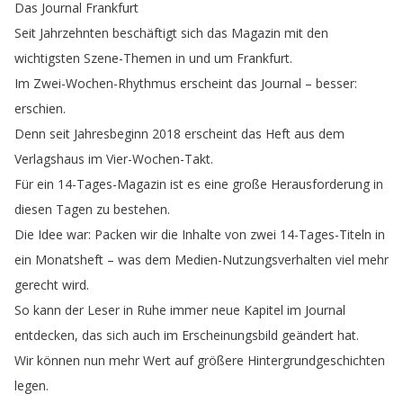
Das
Journal
Frankfurt
Seit
Jahrzehnten
beschäftigt
sich
das
Magazin
mit
den
wichtigsten
Szene-Themen
in
und
um
Frankfurt
.
Im
Zwei-Wochen-Rhythmus
erscheint
das
Journal
–
besser
:
erschien
.
Denn
seit
Jahresbeginn
2018
erscheint
das
Heft
aus
dem
Verlagshaus
im
Vier-Wochen-Takt
.
Für
ein
14-Tages-Magazin
ist
es
eine
große
Herausforderung
in
diesen
Tagen
zu
bestehen
.
Die
Idee
war
:
Packen
wir
die
Inhalte
von
zwei
14-Tages-Titeln
in
ein
Monatsheft
–
was
dem
Medien-Nutzungsverhalten
viel
mehr
gerecht
wird
.
So
kann
der
Leser
in
Ruhe
immer
neue
Kapitel
im
Journal
entdecken
,
das
sich
auch
im
Erscheinungsbild
geändert
hat
.
Wir
können
nun
mehr
Wert
auf
größere
Hintergrundgeschichten
legen
.