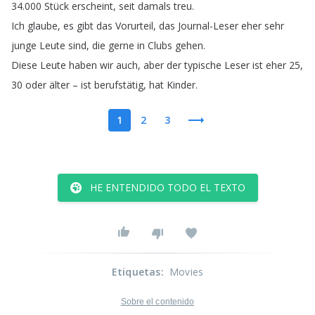
34.000
Stück
erscheint
,
seit
damals
treu
.
Ich
glaube
,
es
gibt
das
Vorurteil
,
das
Journal-Leser
eher
sehr
junge
Leute
sind
,
die
gerne
in
Clubs
gehen
.
Diese
Leute
haben
wir
auch
,
aber
der
typische
Leser
ist
eher
25,
30
oder
älter
–
ist
berufstätig
,
hat
Kinder
.
1
2
3
HE ENTENDIDO TODO EL TEXTO
Etiquetas
:
Movies
Sobre el contenido