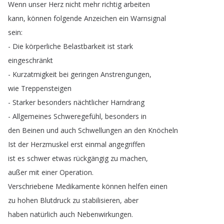
Wenn
unser
Herz
nicht
mehr
richtig
arbeiten
kann
,
können
folgende
Anzeichen
ein
Warnsignal
sein
:
-
Die
körperliche
Belastbarkeit
ist
stark
eingeschränkt
-
Kurzatmigkeit
bei
geringen
Anstrengungen
,
wie
Treppensteigen
-
Starker
besonders
nächtlicher
Harndrang
-
Allgemeines
Schweregefühl
,
besonders
in
den
Beinen
und
auch
Schwellungen
an
den
Knöcheln
Ist
der
Herzmuskel
erst
einmal
angegriffen
ist
es
schwer
etwas
rückgängig
zu
machen
,
außer
mit
einer
Operation
.
Verschriebene
Medikamente
können
helfen
einen
zu
hohen
Blutdruck
zu
stabilisieren
,
aber
haben
natürlich
auch
Nebenwirkungen
.