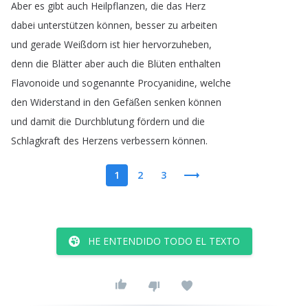
Aber
es
gibt
auch
Heilpflanzen
,
die
das
Herz
dabei
unterstützen
können
,
besser
zu
arbeiten
und
gerade
Weißdorn
ist
hier
hervorzuheben
,
denn
die
Blätter
aber
auch
die
Blüten
enthalten
Flavonoide
und
sogenannte
Procyanidine
,
welche
den
Widerstand
in
den
Gefäßen
senken
können
und
damit
die
Durchblutung
fördern
und
die
Schlagkraft
des
Herzens
verbessern
können
.
1
2
3
HE ENTENDIDO TODO EL TEXTO