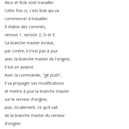
Alice
et
Bob
vont
travailler
.
Cette
fois-ci
,
c'est
Bob
qui
va
commencer
à
travailler
.
Il
réalise
des
commits
,
version
1,
version
2,
D
et
E
.
Sa
branche
master
évolue
,
par
contre
,
il
n'est
pas
à
jour
avec
la
branche
master
de
l'origine
,
il
est
en
avance
.
Avec
la
commande
, "
git
push
",
il
va
propager
ses
modifications
et
mettre
à
jour
la
branche
master
sur
le
serveur
d'origine
,
puis
,
localement
,
ce
qu'il
sait
de
la
branche
master
du
serveur
d'origine
.