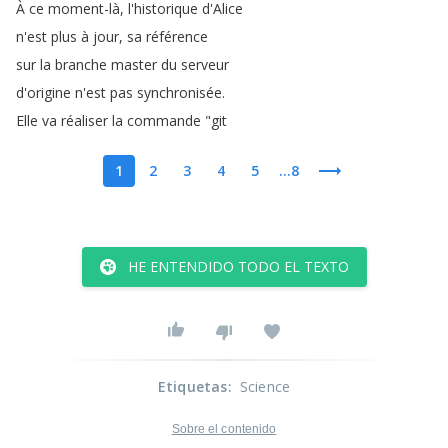
À
ce
moment-là
,
l'historique
d'Alice
n'est
plus
à
jour
,
sa
référence
sur
la
branche
master
du
serveur
d'origine
n'est
pas
synchronisée
.
Elle
va
réaliser
la
commande
"
git
1
2
3
4
5
...8
HE ENTENDIDO TODO EL TEXTO
Etiquetas
:
Science
Sobre el contenido