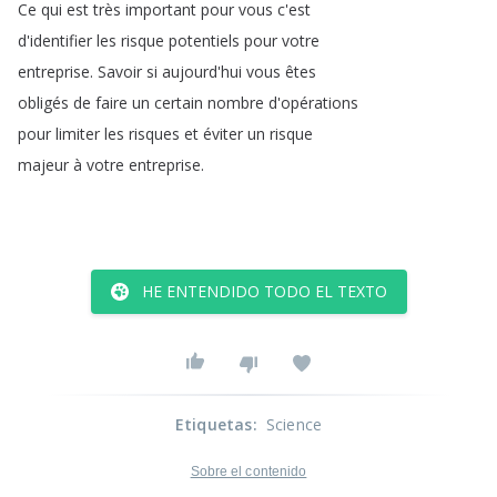
Ce
qui
est
très
important
pour
vous
c'est
d'identifier
les
risque
potentiels
pour
votre
entreprise
.
Savoir
si
aujourd'hui
vous
êtes
obligés
de
faire
un
certain
nombre
d'opérations
pour
limiter
les
risques
et
éviter
un
risque
majeur
à
votre
entreprise
.
HE ENTENDIDO TODO EL TEXTO
Etiquetas
:
Science
Sobre el contenido