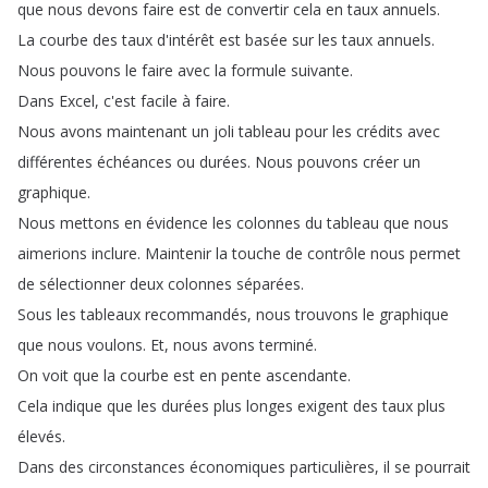
que
nous
devons
faire
est
de
convertir
cela
en
taux
annuels
.
La
courbe
des
taux
d'intérêt
est
basée
sur
les
taux
annuels
.
Nous
pouvons
le
faire
avec
la
formule
suivante
.
Dans
Excel
,
c'est
facile
à
faire
.
Nous
avons
maintenant
un
joli
tableau
pour
les
crédits
avec
différentes
échéances
ou
durées
.
Nous
pouvons
créer
un
graphique
.
Nous
mettons
en
évidence
les
colonnes
du
tableau
que
nous
aimerions
inclure
.
Maintenir
la
touche
de
contrôle
nous
permet
de
sélectionner
deux
colonnes
séparées
.
Sous
les
tableaux
recommandés
,
nous
trouvons
le
graphique
que
nous
voulons
.
Et
,
nous
avons
terminé
.
On
voit
que
la
courbe
est
en
pente
ascendante
.
Cela
indique
que
les
durées
plus
longes
exigent
des
taux
plus
élevés
.
Dans
des
circonstances
économiques
particulières
,
il
se
pourrait