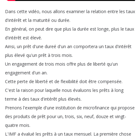
Dans
cette
vidéo
,
nous
allons
examiner
la
relation
entre
les
taux
d'intérêt
et
la
maturité
ou
durée
.
En
général
,
on
peut
dire
que
plus
la
durée
est
longe
,
plus
le
taux
d'intérêt
est
élevé
.
Ainsi
,
un
prêt
d'une
dureé
d'un
an
comportera
un
taux
d'intérêt
plus
élevé
qu'un
prêt
à
trois
mois
.
Un
engagement
de
trois
mois
offre
plus
de
liberté
qu'un
engagement
d'un
an
.
Cette
perte
de
liberté
et
de
flexibilité
doit
être
compensée
.
C'est
la
raison
pour
laquelle
nous
évaluons
les
prêts
à
long
terme
à
des
taux
d'intérêt
plus
élevés
.
Prenons
l'exemple
d'une
institution
de
microfinance
qui
propose
des
produits
de
prêt
pour
un
,
trois
,
six
,
neuf
,
douze
et
vingt-
quatre
mois
.
L'IMF
a
évalué
les
prêts
à
un
taux
mensuel
.
La
première
chose