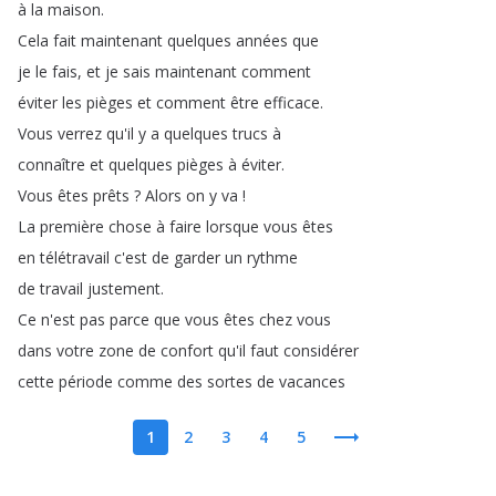
à
la
maison
.
Cela
fait
maintenant
quelques
années
que
je
le
fais
,
et
je
sais
maintenant
comment
éviter
les
pièges
et
comment
être
efficace
.
Vous
verrez
qu'il
y
a
quelques
trucs
à
connaître
et
quelques
pièges
à
éviter
.
Vous
êtes
prêts
?
Alors
on
y
va
!
La
première
chose
à
faire
lorsque
vous
êtes
en
télétravail
c'est
de
garder
un
rythme
de
travail
justement
.
Ce
n'est
pas
parce
que
vous
êtes
chez
vous
dans
votre
zone
de
confort
qu'il
faut
considérer
cette
période
comme
des
sortes
de
vacances
1
2
3
4
5