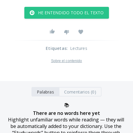
HE ENTENDIDO TODO EL TEXTO
Etiquetas
:
Lectures
Sobre el contenido
Palabras
Comentarios (0)
📚
There are no words here yet
Highlight unfamiliar words while reading — they will 
be automatically added to your dictionary. Use the 
“Study words” button to reinforce them through 