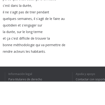
c'est
dans
la
durée
,
il
ne
s'agit
pas
de
trier
pendant
quelques
semaines
,
il
s'agit
de
le
faire
au
quotidien
et
s'engager
sur
la
durée
,
sur
le
long
terme
et
ça
c'est
difficile
de
trouver
la
bonne
méthodologie
qui
va
permettre
de
rendre
acteurs
les
habitants
.
Sur
le
12e
arrondissement
on
collecte
un
peu
plus
d'une
adresse
su
Ça
veut
dire
qu'on
a
presque
la
moitié
qui
aujourd'hui
n'est
pas
Información legal
Ayuda y apoyo
connectée
donc
ça
permet
de
pouvoir
mener
des
actions
ciblées
à
Para titulares de derecho
Contactar con soport
même
s'il
n'est
pas
facile
de
trouver
Política de privacidad
Preguntas frecuentes
Terms of Use
les
leviers
pour
les
relancer
mais
au