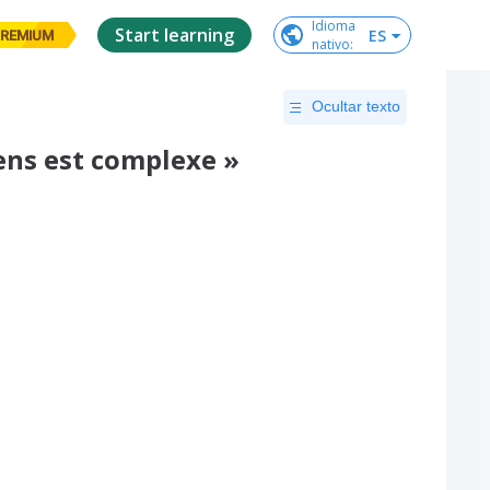
Idioma

Start learning
ES
REMIUM
nativo
:
Ocultar texto
iens est complexe »