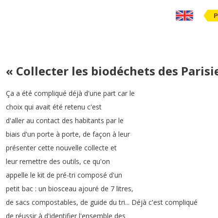
P
« Collecter les biodéchets des Paris
Ça
a
été
compliqué
déjà
d'une
part
car
le
choix
qui
avait
été
retenu
c'est
d'aller
au
contact
des
habitants
par
le
biais
d'un
porte
à
porte
,
de
façon
à
leur
présenter
cette
nouvelle
collecte
et
leur
remettre
des
outils
,
ce
qu'on
appelle
le
kit
de
pré-tri
composé
d'un
petit
bac
:
un
biosceau
ajouré
de
7
litres
,
de
sacs
compostables
,
de
guide
du
tri
...
Déjà
c'est
compliqué
de
réussir
à
d'identifier
l'ensemble
des