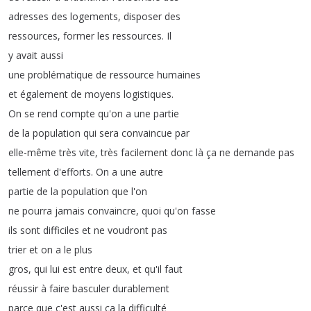
adresses
des
logements
,
disposer
des
ressources
,
former
les
ressources
.
Il
y
avait
aussi
une
problématique
de
ressource
humaines
et
également
de
moyens
logistiques
.
On
se
rend
compte
qu'on
a
une
partie
de
la
population
qui
sera
convaincue
par
elle-même
très
vite
,
très
facilement
donc
là
ça
ne
demande
pas
tellement
d'efforts
.
On
a
une
autre
partie
de
la
population
que
l'on
ne
pourra
jamais
convaincre
,
quoi
qu'on
fasse
ils
sont
difficiles
et
ne
voudront
pas
trier
et
on
a
le
plus
gros
,
qui
lui
est
entre
deux
,
et
qu'il
faut
réussir
à
faire
basculer
durablement
parce
que
c'est
aussi
ça
la
difficulté