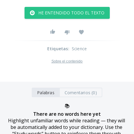
HE ENTENDIDO TODO EL TEXTO
Etiquetas
:
Science
Sobre el contenido
Palabras
Comentarios (0)
📚
There are no words here yet
Highlight unfamiliar words while reading — they will 
be automatically added to your dictionary. Use the 
“Study words” button to reinforce them through 