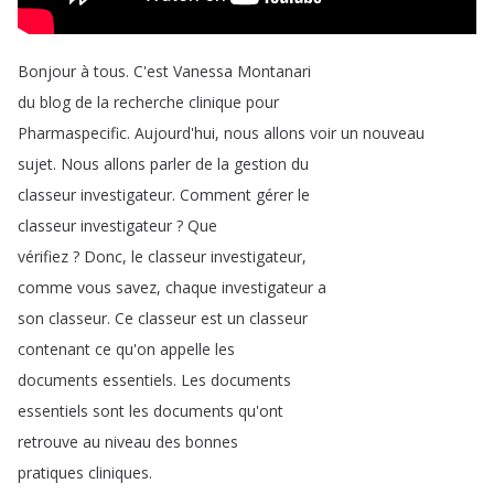
Bonjour
à
tous
.
C'est
Vanessa
Montanari
du
blog
de
la
recherche
clinique
pour
Pharmaspecific
.
Aujourd'hui
,
nous
allons
voir
un
nouveau
sujet
.
Nous
allons
parler
de
la
gestion
du
classeur
investigateur
.
Comment
gérer
le
classeur
investigateur
?
Que
vérifiez
?
Donc
,
le
classeur
investigateur
,
comme
vous
savez
,
chaque
investigateur
a
son
classeur
.
Ce
classeur
est
un
classeur
contenant
ce
qu'on
appelle
les
documents
essentiels
.
Les
documents
essentiels
sont
les
documents
qu'ont
retrouve
au
niveau
des
bonnes
pratiques
cliniques
.