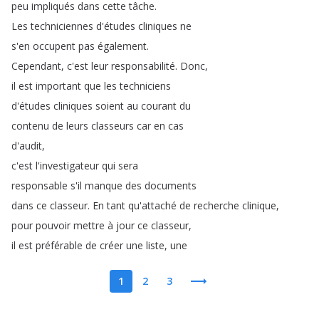
peu
impliqués
dans
cette
tâche
.
Les
techniciennes
d'études
cliniques
ne
s'en
occupent
pas
également
.
Cependant
,
c'est
leur
responsabilité
.
Donc
,
il
est
important
que
les
techniciens
d'études
cliniques
soient
au
courant
du
contenu
de
leurs
classeurs
car
en
cas
d'audit
,
c'est
l'investigateur
qui
sera
responsable
s'il
manque
des
documents
dans
ce
classeur
.
En
tant
qu'attaché
de
recherche
clinique
,
pour
pouvoir
mettre
à
jour
ce
classeur
,
il
est
préférable
de
créer
une
liste
,
une
1
2
3