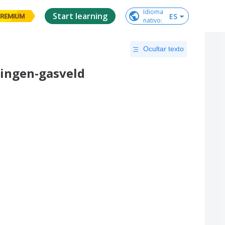
Idioma

Start learning
ES
REMIUM
nativo
:
Ocultar texto
ingen-gasveld