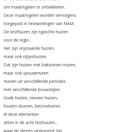
om
maatregelen
te
ontwikkelen
.
Deze
maatregelen
worden
vervolgens
toegepast
in
testwoningen
van
NAM
.
De
testhuizen
zijn
typische
huizen
voor
de
regio
.
Het
zijn
vrijstaande
huizen
,
maar
ook
rijtjeshuizen
.
Dat
zijn
huizen
met
bakstenen
muren
,
maar
ook
spouwmuren
.
Huizen
uit
verschillende
periodes
met
verschillende
bouwstijlen
.
Oude
huizen
,
nieuwe
huizen
,
houten
vloeren
,
betonvloeren
.
Al
deze
elementen
zitten
in
de
acht
testhuizen
...
waar
de
ideeën
uitgevoerd
zijn